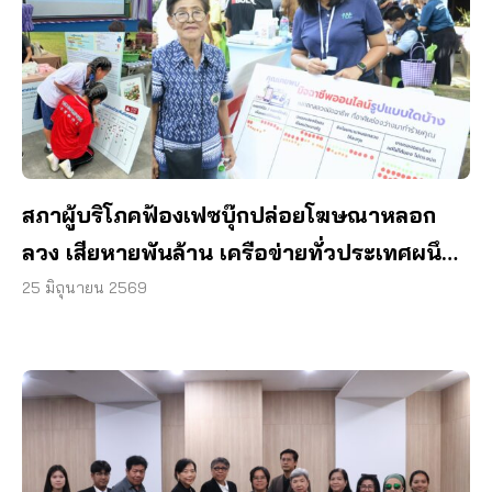
สภาผู้บริโภคฟ้องเฟซบุ๊กปล่อยโฆษณาหลอก
ลวง เสียหายพันล้าน เครือข่ายทั่วประเทศผนึก
กำลัง #ฉันก็โดนเหมือนกัน
25 มิถุนายน 2569