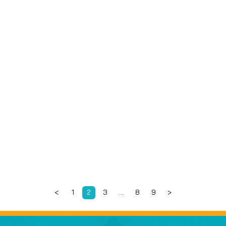
<
1
2
3
…
8
9
>