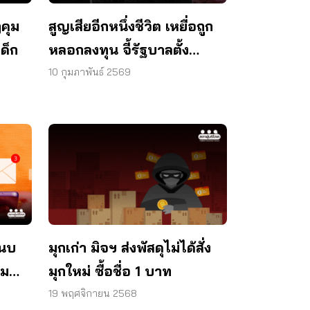
สูญเสียอีกหนึ่งชีวิต เหยื่อถูก
คุม
หลอกลงทุน จี้รัฐบาลตั้ง
ด็ก
กองทุนเยียวยา
10 กุมภาพันธ์ 2569
แนบ
มุกเก่า มิจฯ ส่งพัสดุไม่ได้สั่ง
กม
มุกใหม่ ซื้อชื่อ 1 บาท
รู้
19 พฤศจิกายน 2568