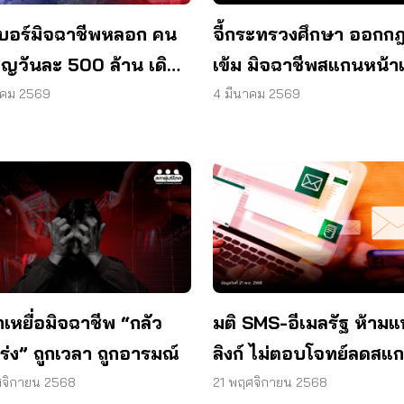
บอร์มิจฉาชีพหลอก คน
จี้กระทรวงศึกษา ออกกฎ
ูญวันละ 500 ล้าน เดิน
เข้ม มิจฉาชีพสแกนหน้าเ
ระบบยืนยันผู้โทร
าคม 2569
4 มีนาคม 2569
กเหยื่อมิจฉาชีพ “กลัว
มติ SMS-อีเมลรัฐ ห้าม
ร่ง” ถูกเวลา ถูกอารมณ์
ลิงก์ ไม่ตอบโจทย์ลดสแ
ทั้งหมด ต้องเร่งเสริมความ
จิกายน 2568
21 พฤศจิกายน 2568