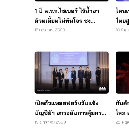
1 ปี พ.ร.ก.ไซเบอร์ ไร้น้ำยา
โดนเ
ต้วมเตี้ยมไม่ทันโจร ชง
ไทยส
เยียวยาเหยื่อ
หน้า
17 เมษายน 2569
18 มีน
เปิดตัวแพลตฟอร์มรับแจ้ง
กับดั
บัญชีม้า ยกระดับการคุ้มครอง
โลภ เ
ผู้บริโภคไทย
19 มกราคม 2569
22 พฤศ