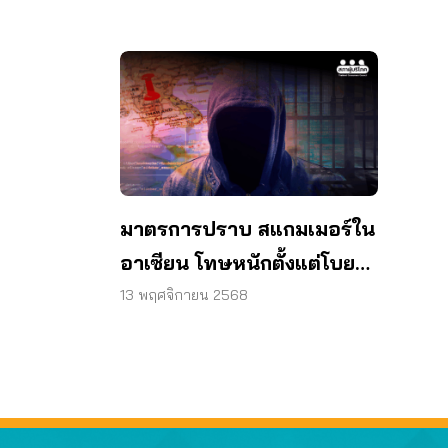
มาตรการปราบ สแกมเมอร์ใน
อาเซียน โทษหนักตั้งแต่โบย
จนจำคุก 20 ปี
13 พฤศจิกายน 2568