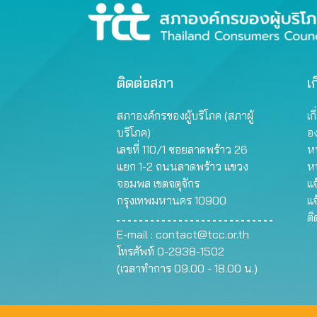
ติดต่อสภา
เก
สภาองค์กรของผู้บริโภค (สภาผู้
เก
บริโภค)
อ
เลขที่ 110/1 ซอยลาดพร้าว 26
หน
แยก 1-2 ถนนลาดพร้าว แขวง
ห
จอมพล เขตจตุจักร
แจ
กรุงเทพมหานคร 10900
แจ
ต
E-mail :
contact@tcc.or.th
โทรศัพท์ 0-2938-1502
(เวลาทำการ 09.00 - 18.00 น.)