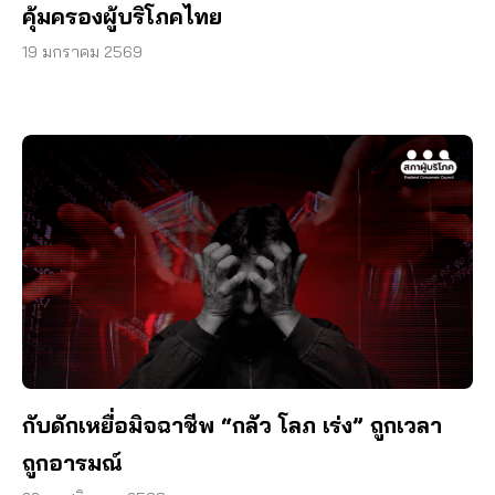
คุ้มครองผู้บริโภคไทย
19 มกราคม 2569
กับดักเหยื่อมิจฉาชีพ “กลัว โลภ เร่ง” ถูกเวลา
ถูกอารมณ์