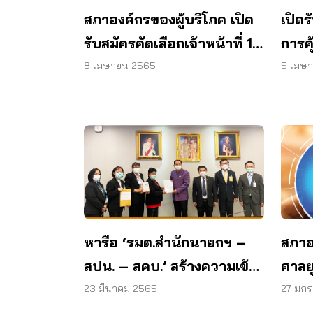
สภาองค์กรของผู้บริโภค เปิด
เปิด
รับสมัครคัดเลือกเจ้าหน้าที่ 1
การคุ
อัตรา
8 เมษายน 2565
5 เมษ
หารือ ‘รมต.สำนักนายกฯ –
สภาอ
สปน. – สคบ.’ สร้างความเข้ม
ศาลย
แข็งงานคุ้มครองผู้บริโภค
ประส
23 มีนาคม 2565
27 มก