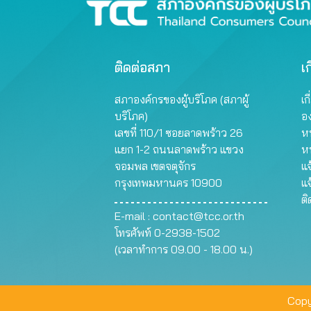
ติดต่อสภา
เก
สภาองค์กรของผู้บริโภค (สภาผู้
เก
บริโภค)
อ
เลขที่ 110/1 ซอยลาดพร้าว 26
หน
แยก 1-2 ถนนลาดพร้าว แขวง
ห
จอมพล เขตจตุจักร
แจ
กรุงเทพมหานคร 10900
แจ
ต
E-mail :
contact@tcc.or.th
โทรศัพท์ 0-2938-1502
(เวลาทำการ 09.00 - 18.00 น.)
Copy