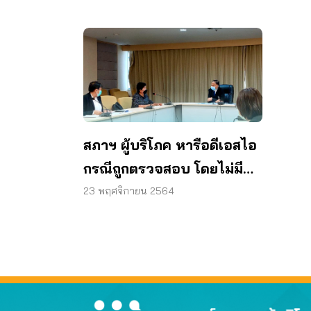
คุ้มค
ออนไ
สภาฯ ผู้บริโภค หารือดีเอสไอ
กรณีถูกตรวจสอบ โดยไม่มี
หมายแจ้ง
23 พฤศจิกายน 2564