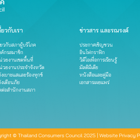
ี่ยวกับเรา
ข่าวสาร และรณรงค์
ี่ยวกับสภาผู้บริโภค
ประกาศเชิญชวน
งค์กรสมาชิก
อินโฟกราฟิก
่วยงานเขตพื้นที่
วิดีโอเพื่อการเรียนรู้
น่วยงานประจำจังหวัด
มัลติมีเดีย
้งเบาะแสและร้องทุกข์
หนังสือและคู่มือ
้งเตือนภัย
เอกสารเผยแพร่
ิดต่อสำนักงานสภา
right © Thailand Consumers Council 2025 |
Website Privacy P