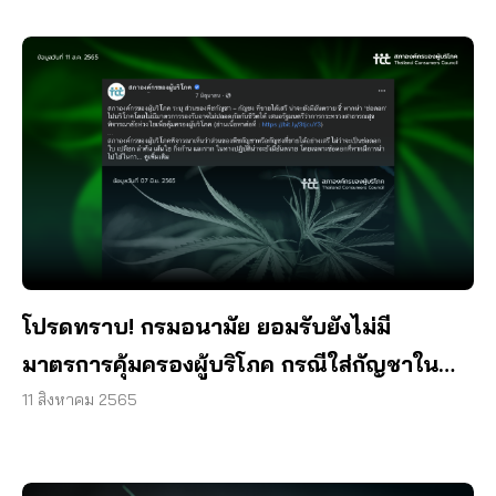
โปรดทราบ! กรมอนามัย ยอมรับยังไม่มี
มาตรการคุ้มครองผู้บริโภค กรณีใส่กัญชาใน
อาหาร
11 สิงหาคม 2565