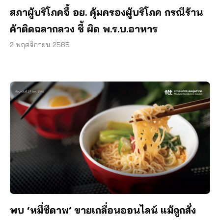
สภาผู้บริโภคจี้ อย. คุ้มครองผู้บริโภค กรณีร้าน
ค้าติดฉลากลวง ชี้ ผิด พ.ร.บ.อาหาร
2 พฤศจิกายน 2565
พบ ‘หมี่ซีดาพ’ ขายเกลื่อนออนไลน์ แม้ถูกสั่ง