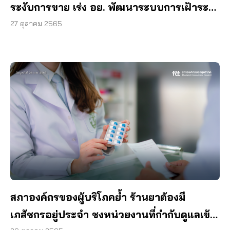
ระงับการขาย เร่ง อย. พัฒนาระบบการเฝ้าระวัง
– แจ้งเตือนภัย
27 ตุลาคม 2565
สภาองค์กรของผู้บริโภคย้ำ ร้านยาต้องมี
เภสัชกรอยู่ประจำ ชงหน่วยงานที่กำกับดูแลเข้ม