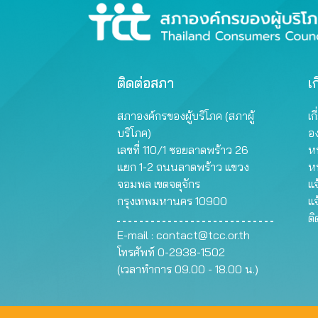
ติดต่อสภา
เก
สภาองค์กรของผู้บริโภค (สภาผู้
เก
บริโภค)
อ
เลขที่ 110/1 ซอยลาดพร้าว 26
หน
แยก 1-2 ถนนลาดพร้าว แขวง
ห
จอมพล เขตจตุจักร
แจ
กรุงเทพมหานคร 10900
แจ
ต
E-mail :
contact@tcc.or.th
โทรศัพท์ 0-2938-1502
(เวลาทำการ 09.00 - 18.00 น.)