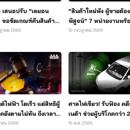
ิจ เสนอปรับ “เลมอน
“สินค้าใหม่พัง ผู้ขายต้อง
” ขอชัดเกณฑ์คืนสินค้า
พิสูจน์” 7 หน่วยงานพร้
ค่างวด แพลตฟอร์มร่วม
หนุนเลมอน ลอว์
กฎาคม 2569
10 กรกฎาคม 2569
ด
์ไฟฟ้า โตเร็ว แต่สิทธิผู้
ศาลไฟเขียว! รับฟ้อง คดีก
คยังตามไม่ทัน ถึงเวลา
เนต้า ช่วยผู้บริโภคกว่า 
“เลมอน ลอว์”
หมื่นราย
ุนายน 2569
15 พ.ค. 2569