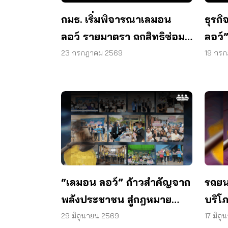
กมธ. เริ่มพิจารณาเลมอน
ธุรก
ลอว์ รายมาตรา ถกสิทธิซ่อม
ลอว์
– เปลี่ยน – คืนเงิน
หยุด
23 กรกฎาคม 2569
19 กร
รับผิ
“เลมอน ลอว์” ก้าวสำคัญจาก
รถยนต
พลังประชาชน สู่กฎหมาย
บริโภ
คุ้มครองผู้บริโภค
ดัน 
29 มิถุนายน 2569
17 มิถ