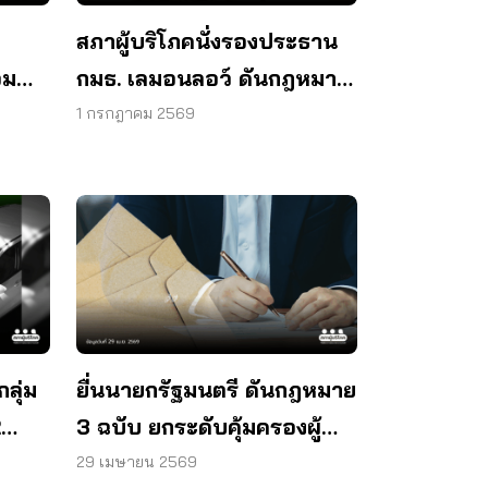
สภาผู้บริโภคนั่งรองประธาน
อม
กมธ. เลมอนลอว์ ดันกฎหมาย
จัดการของใหม่ชำรุด
1 กรกฎาคม 2569
ลุ่ม
ยื่นนายกรัฐมนตรี ดันกฎหมาย
2
3 ฉบับ ยกระดับคุ้มครองผู้
บริโภค
29 เมษายน 2569