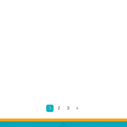
1
2
3
>