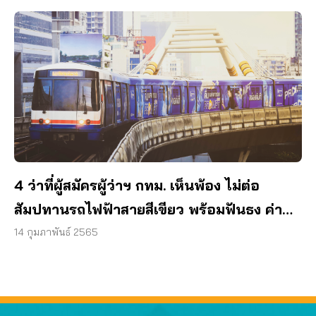
4 ว่าที่ผู้สมัครผู้ว่าฯ กทม. เห็นพ้อง ไม่ต่อ
สัมปทานรถไฟฟ้าสายสีเขียว พร้อมฟันธง ค่า
โดยสารต่ำกว่า 65 บาท ทำได้จริง!
14 กุมภาพันธ์ 2565