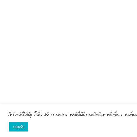
เว็บไซต์นี้ใช้คุ้กกี้เพื่อสร้างประสบการณ์ที่ดีมีประสิทธิภาพยิ่งขึ้น อ่านเพิ่
เว็บไซต์นี้ใช้คุกกี้เพื่อมอบประสบการณ์การใช้งานที่ดีให้แก่ท
ยอมรับ
ยอมรับทั้งหมด
ตั้งค่า
ปฏิเสธ