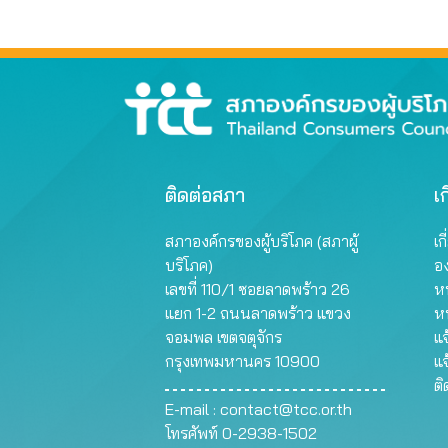
ติดต่อสภา
เก
สภาองค์กรของผู้บริโภค (สภาผู้
เก
บริโภค)
อ
เลขที่ 110/1 ซอยลาดพร้าว 26
หน
แยก 1-2 ถนนลาดพร้าว แขวง
ห
จอมพล เขตจตุจักร
แจ
กรุงเทพมหานคร 10900
แจ
ต
E-mail :
contact@tcc.or.th
โทรศัพท์ 0-2938-1502