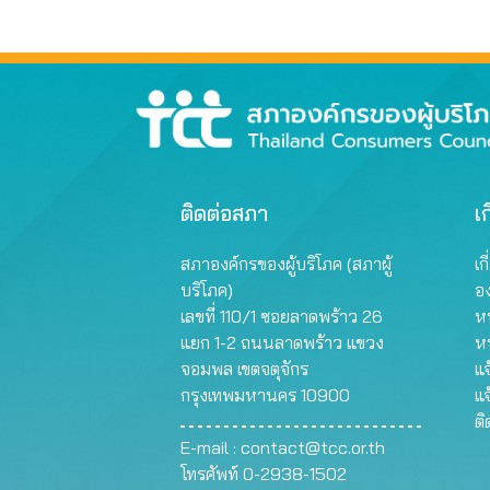
ติดต่อสภา
เก
สภาองค์กรของผู้บริโภค (สภาผู้
เก
บริโภค)
อ
เลขที่ 110/1 ซอยลาดพร้าว 26
หน
แยก 1-2 ถนนลาดพร้าว แขวง
ห
จอมพล เขตจตุจักร
แจ
กรุงเทพมหานคร 10900
แจ
ต
E-mail :
contact@tcc.or.th
โทรศัพท์ 0-2938-1502