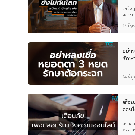
เทวินฏ
สภากา.
17 มิถ
อย่า
รักษ
14 มิถ
เตือ
ออนไ
ลอากา
คณะกร