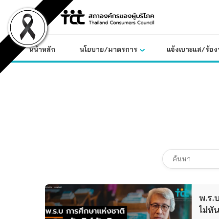
Skip
to
content
หน้าหลัก
นโยบาย/มาตรการ
แจ้งเบาะแส/ร้องท
พ.ร.
ไม่ท