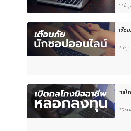
12 มิถ
เตือ
2 มิถ
กลโก
25 พ.