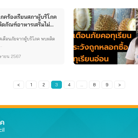
ิโภคร้องเรียนสภาผู้บริโภค
ิตภัณฑ์อาหารเสริมไม่
ภัยต่อสุขภาพ
สเตือนภัยจากผู้บริโภค พบผลิต
..
ษายน 2567
<
Page
1
Page
2
Page
3
Page
4
…
Page
8
Page
9
>