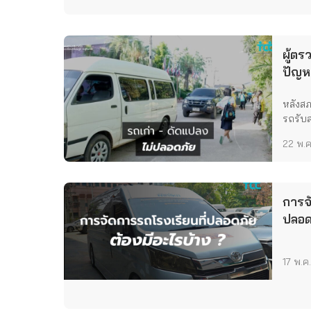
ผู้ตร
ปัญห
หลังส
รถรับส่
22 พ.ค
การจ
ปลอดภ
17 พ.ค