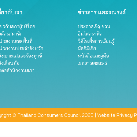
ี่ยวกับเรา
ข่าวสาร และรณรงค์
ี่ยวกับสภาผู้บริโภค
ประกาศเชิญชวน
งค์กรสมาชิก
อินโฟกราฟิก
่วยงานเขตพื้นที่
วิดีโอเพื่อการเรียนรู้
น่วยงานประจำจังหวัด
มัลติมีเดีย
้งเบาะแสและร้องทุกข์
หนังสือและคู่มือ
้งเตือนภัย
เอกสารเผยแพร่
ิดต่อสำนักงานสภา
right © Thailand Consumers Council 2025 |
Website Privacy P