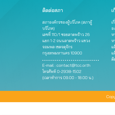
ติดต่อสภา
เก
สภาองค์กรของผู้บริโภค (สภาผู้
เก
บริโภค)
อ
เลขที่ 110/1 ซอยลาดพร้าว 26
หน
แยก 1-2 ถนนลาดพร้าว แขวง
ห
จอมพล เขตจตุจักร
แจ
กรุงเทพมหานคร 10900
แจ
ต
E-mail :
contact@tcc.or.th
โทรศัพท์ 0-2938-1502
(เวลาทำการ 09.00 - 18.00 น.)
Copy