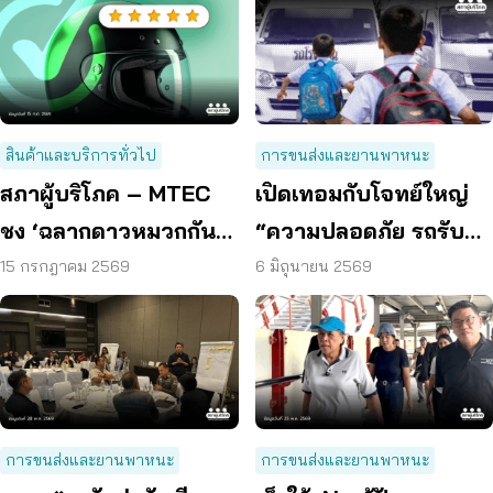
สินค้าและบริการทั่วไป
การขนส่งและยานพาหนะ
สภาผู้บริโภค – MTEC
เปิดเทอมกับโจทย์ใหญ่
ชง ‘ฉลากดาวหมวกกันน็
“ความปลอดภัย รถรับส่ง
อก’ ยกระดับความ
นักเรียน”
15 กรกฎาคม 2569
6 มิถุนายน 2569
ปลอดภัยผู้บริโภค
การขนส่งและยานพาหนะ
การขนส่งและยานพาหนะ