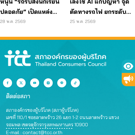
หนุน “รถรับส่งนักเรียน
เล็งใช้ AI แก้ปัญหา จุด
ปลอดภัย” เปิดแหล่ง
ตัดทางรถไฟ ยกระดับ
เรียนรู้ต้นแบบ ดัน อปท.
ความปลอดภัยเมือง
28 พ.ค. 2569
25 พ.ค. 2569
มีส่วนร่วม
ติดต่อสภา
สภาองค์กรของผู้บริโภค (สภาผู้บริโภค)
เลขที่ 110/1 ซอยลาดพร้าว 26 แยก 1-2 ถนนลาดพร้าว แขวง
จอมพล เขตจตุจักรกรุงเทพมหานคร 10900
E-mail :
contact@tcc.or.th