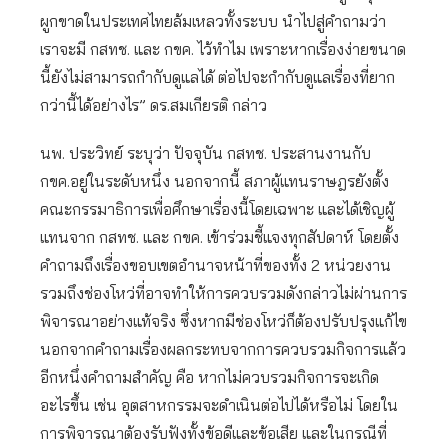
ผูกขาดในประเทศไทยล้มเหลวทั้งระบบ นำไปสู่คำถามว่า
เราจะมี กสทช. และ กขค. ไว้ทำไม เพราะหากเรื่องง่ายขนาด
นี้ยังไม่สามารถกำกับดูแลได้ ต่อไปจะกำกับดูแลเรื่องที่ยาก
กว่านี้ได้อย่างไร” ดร.สมเกียรติ กล่าว
นพ. ประวิทย์ ระบุว่า ปัจจุบัน กสทช. ประสานงานกับ
กขค.อยู่ในระดับหนึ่ง นอกจากนี้ สภาผู้แทนราษฎรยังตั้ง
คณะกรรมาธิการเพื่อศึกษาเรื่องนี้โดยเฉพาะ และได้เชิญผู้
แทนจาก กสทช. และ กขค. เข้าร่วมชี้แจงทุกสัปดาห์ โดยตั้ง
คำถามถึงเรื่องขอบเขตอำนาจหน้าที่ของทั้ง 2 หน่วยงาน
รวมถึงช่องโหว่ที่อาจทำให้การควบรวมดังกล่าวไม่ผ่านการ
พิจารณาอย่างแท้จริง ซึ่งหากมีช่องโหว่ก็ต้องปรับปรุงแก้ไข
นอกจากคำถามเรื่องผลกระทบจากการควบรวมกิจการแล้ว
อีกหนึ่งคำถามสำคัญ คือ หากไม่ควบรวมกิจการจะเกิด
อะไรขึ้น เช่น อุตสาหกรรมจะดำเนินต่อไปได้หรือไม่ โดยใน
การพิจารณาต้องรับฟังทั้งข้อดีและข้อเสีย และในกรณีที่