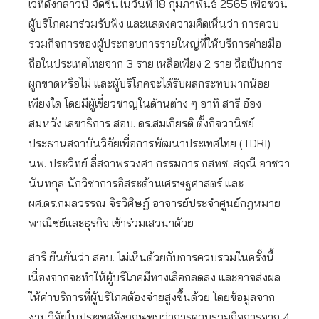
เวทีดังกลาวนี้ จัดขึ้นในวันที่ 18 กุมภาพันธ์ 2565 เพื่อชวน
ผู้บริโภคมาร่วมรับฟัง และแสดงความคิดเห็นว่า การควบ
รวมกิจการของผู้ประกอบการรายใหญ่ที่ให้บริการค่ายมือ
ถือในประเทศไทยจาก 3 ราย เหลือเพียง 2 ราย ถือเป็นการ
ผูกขาดหรือไม่ และผู้บริโภคจะได้รับผลกระทบมากน้อย
เพียงใด โดยมีผู้เชี่ยวชาญในด้านต่าง ๆ อาทิ สารี อ๋อง
สมหวัง เลขาธิการ สอบ. ดร.สมเกียรติ ตั้งกิจวานิชย์
ประธานสถาบันวิจัยเพื่อการพัฒนาประเทศไทย (TDRI)
นพ. ประวิทย์ ลี่สถาพรวงศา กรรมการ กสทช. สฤณี อาชวา
นันทกุล นักวิชาการอิสระด้านเศรษฐศาสตร์ และ
ผศ.ดร.กมลวรรณ จิรวิศิษฏ์ อาจารย์ประจำศูนย์กฎหมาย
พาณิชย์และธุรกิจ เข้าร่วมเสวนาด้วย
สารี ยืนยันว่า สอบ. ไม่เห็นด้วยกับการควบรวมในครั้งนี้
เนื่องจากจะทำให้ผู้บริโภคมีทางเลือกลดลง และอาจส่งผล
ให้ค่าบริการที่ผู้บริโภคต้องจ่ายสูงขึ้นด้วย โดยข้อมูลจาก
งานวิจัยในประเทศอังกฤษพบว่าการควบรวมกิจการจาก 4