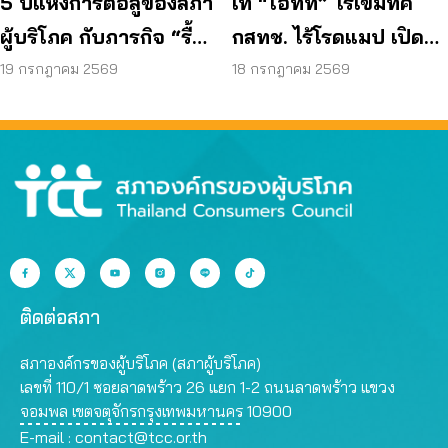
5 ปีแห่งการต่อสู้ของสภา
เท “โอทีที” ไร้เข็มทิศ
ผู้บริโภค กับภารกิจ “รื้อ
กสทช. ไร้โรดแมป เปิด
กสทช.” เพื่อทวงคืนสิทธิ
ช่องมิจฉาชีพหลอกผู้
19 กรกฎาคม 2569
18 กรกฎาคม 2569
ผู้บริโภคโทรคมนาคม
บริโภค
ติดต่อสภา
สภาองค์กรของผู้บริโภค (สภาผู้บริโภค)
เลขที่ 110/1 ซอยลาดพร้าว 26 แยก 1-2 ถนนลาดพร้าว แขวง
จอมพล เขตจตุจักรกรุงเทพมหานคร 10900
E-mail :
contact@tcc.or.th