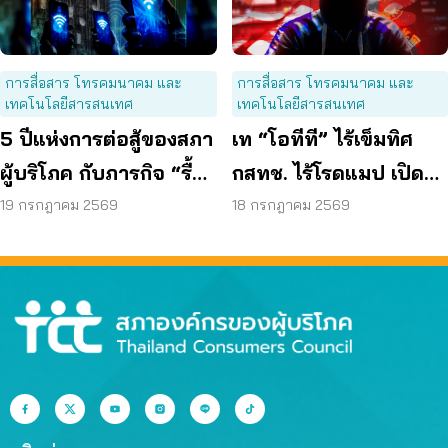
การสื่อสาร โทรคมนาคม และ
การสื่อสาร โทรคมนาคม และ
เทคโนโลยีสารสนเทศ
เทคโนโลยีสารสนเทศ
5 ปีแห่งการต่อสู้ของสภา
เท “โอทีที” ไร้เข็มทิศ
ผู้บริโภค กับภารกิจ “รื้อ
กสทช. ไร้โรดแมป เปิด
กสทช.” เพื่อทวงคืนสิทธิ
ช่องมิจฉาชีพหลอกผู้
19 กรกฎาคม 2569
18 กรกฎาคม 2569
ผู้บริโภคโทรคมนาคม
บริโภค