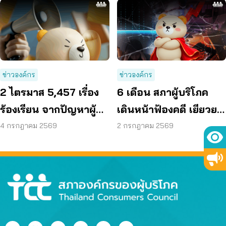
เห็นโดยสุจริต
ข่าวองค์กร
ข่าวองค์กร
2 ไตรมาส 5,457 เรื่อง
6 เดือน สภาผู้บริโภค
ร้องเรียน จากปัญหาผู้
เดินหน้าฟ้องคดี เยียวยา
บริโภค สู่การดันนโยบาย
ได้กว่า 44 ล้านบาท
4 กรกฎาคม 2569
2 กรกฎาคม 2569
ทั่วประเทศ