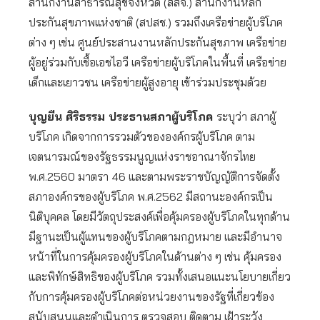
สำนักงานสาธารณสุขจังหวัด (สสจ.) สำนักงานหลัก
ประกันสุขภาพแห่งชาติ (สปสช.) รวมถึงเครือข่ายผู้บริโภค
ต่าง ๆ เช่น ศูนย์ประสานงานหลักประกันสุขภาพ เครือข่าย
ผู้อยู่ร่วมกับเชื้อเอชไอวี เครือข่ายผู้บริโภคในพื้นที่ เครือข่าย
เด็กและเยาวชน เครือข่ายผู้สูงอายุ เข้าร่วมประชุมด้วย
บุญยืน ศิริธรรม ประธานสภาผู้บริโภค
ระบุว่า สภาผู้
บริโภค เกิดจากการรวมตัวขององค์กรผู้บริโภค ตาม
เจตนารมณ์ของรัฐธรรมนูญแห่งราชอาณาจักรไทย
พ.ศ.2560 มาตรา 46 และตามพระราชบัญญัติการจัดตั้ง
สภาองค์กรของผู้บริโภค พ.ศ.2562 มีสถานะองค์กรเป็น
นิติบุคคล โดยมีวัตถุประสงค์เพื่อคุ้มครองผู้บริโภคในทุกด้าน
มีฐานะเป็นผู้แทนของผู้บริโภคตามกฎหมาย และมีอำนาจ
หน้าที่ในการคุ้มครองผู้บริโภคในด้านต่าง ๆ เช่น คุ้มครอง
และพิทักษ์สิทธิของผู้บริโภค รวมทั้งเสนอแนะนโยบายเกี่ยว
กับการคุ้มครองผู้บริโภคต่อหน่วยงานของรัฐที่เกี่ยวข้อง
สนับสนุนและดำเนินการ ตรวจสอบ ติดตาม เฝ้าระวัง