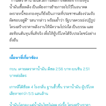
“การลดราคาน้ำมันด้วยการเพิ่มการชดเชยจากกองทุน
น้ำมันเชื้อเพลิง เป็นเพียงการย้ายภาระไปไว้ในอนาคต
เพราะหนี้ของกองทุนก็ยังเป็นภาระที่ประชาชนต้องร่วมรับ
ผิดชอบอยู่ดี” รสนากล่าว พร้อมย้ำว่า รัฐบาลควรเร่งปฏิรูป
โครงสร้างราคาพลังงานให้มีความโปร่งใส เป็นธรรม และ
สะท้อนต้นทุนที่แท้จริง เพื่อให้ผู้บริโภคได้รับประโยชน์อย่าง
ยั่งยืน
เนื้อหาที่เกี่ยวข้อง
กบน. เคาะลดราคาน้ำมัน ดีเซล 2.56 บาท เบนซิน 2.51
บาทต่อลิตร
เกาหลีใต้เชือด 4 โรงกลั่น ฐานฮั้วขึ้น ราคาน้ำมัน ผู้บริโภค
เสียหายกว่า 5.5 แสนล้าน
น้ำมันโลกลง แต่น้ำมันไทยไม่ลด เร่งรื้อ โครงสร้างราคา