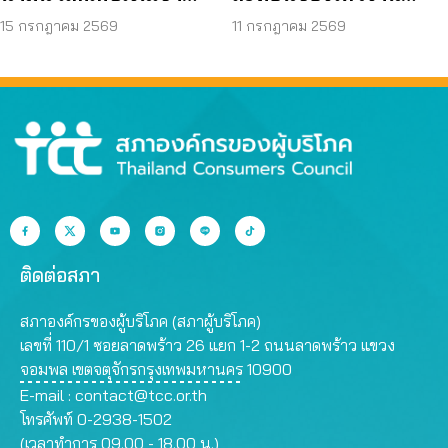
กองทุน เอื้อโรงกลั่น
ก่อสร้าง จี้ตรวจ
15 กรกฎาคม 2569
11 กรกฎาคม 2569
โครงสร้างใต้ดินทั้งระบบ
ติดต่อสภา
สภาองค์กรของผู้บริโภค (สภาผู้บริโภค)
เลขที่ 110/1 ซอยลาดพร้าว 26 แยก 1-2 ถนนลาดพร้าว แขวง
จอมพล เขตจตุจักรกรุงเทพมหานคร 10900
E-mail :
contact@tcc.or.th
โทรศัพท์ 0-2938-1502
(เวลาทำการ 09.00 - 18.00 น.)