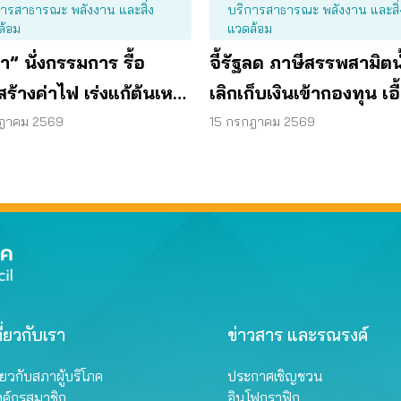
การสาธารณะ พลังงาน และสิ่ง
บริการสาธารณะ พลังงาน และสิ่
ล้อม
แวดล้อม
” นั่งกรรมการ รื้อ
จี้รัฐลด ภาษีสรรพสามิตน
ร้างค่าไฟ เร่งแก้ต้นเหตุ
เลิกเก็บเงินเข้ากองทุน เอื
งานแพง
กลั่น
กฎาคม 2569
15 กรกฎาคม 2569
ี่ยวกับเรา
ข่าวสาร และรณรงค์
ี่ยวกับสภาผู้บริโภค
ประกาศเชิญชวน
งค์กรสมาชิก
อินโฟกราฟิก