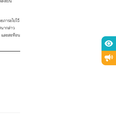
ลิงเป็น
ายภาระไปไว้
รสนากล่าว
รม และสะท้อน