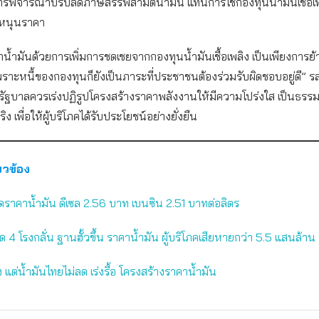
รพิจารณาปรับลดภาษีสรรพสามิตน้ำมัน แทนการใช้กองทุนน้ำมันเชื้อเพ
ุดหนุนราคา
้ำมันด้วยการเพิ่มการชดเชยจากกองทุนน้ำมันเชื้อเพลิง เป็นเพียงการย้
าะหนี้ของกองทุนก็ยังเป็นภาระที่ประชาชนต้องร่วมรับผิดชอบอยู่ดี” 
 รัฐบาลควรเร่งปฏิรูปโครงสร้างราคาพลังงานให้มีความโปร่งใส เป็นธร
ริง เพื่อให้ผู้บริโภคได้รับประโยชน์อย่างยั่งยืน
่ยวข้อง
ราคาน้ำมัน ดีเซล 2.56 บาท เบนซิน 2.51 บาทต่อลิตร
อด 4 โรงกลั่น ฐานฮั้วขึ้น ราคาน้ำมัน ผู้บริโภคเสียหายกว่า 5.5 แสนล้าน
 แต่น้ำมันไทยไม่ลด เร่งรื้อ โครงสร้างราคาน้ำมัน