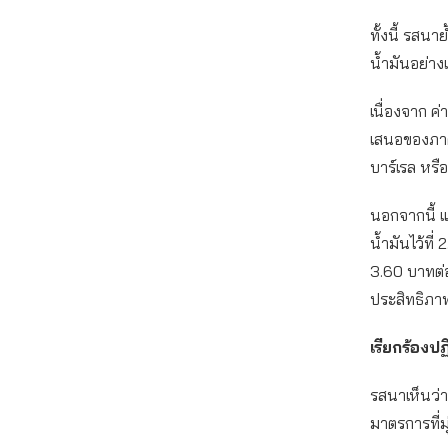
ทั้งนี้ รสน
น้ำมันอย่า
เนื่องจาก ค
เสนอของภาค
บาร์เรล หรื
นอกจากนี้ 
น้ำมันไว้ที
3.60 บาทต่อ
ประสิทธิภา
เรียกร้องป
รสนาเห็นว่
มาตรการที่ม