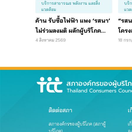
บริการสาธารณะ พลังงาน และสิ่ง
บริ
แวดล้อม
แวด
ค้าน รับซื้อไฟฟ้า แพง ‘รสนา’
“รสนา
ไม่ร่วมลงมติ ผลักผู้บริโภค
โครงส
“แบก”
พลัง
4 สิงหาคม 2569
18 กร
ติดต่อสภา
เก
สภาองค์กรของผู้บริโภค (สภาผู้
เก
บริโภค)
อ