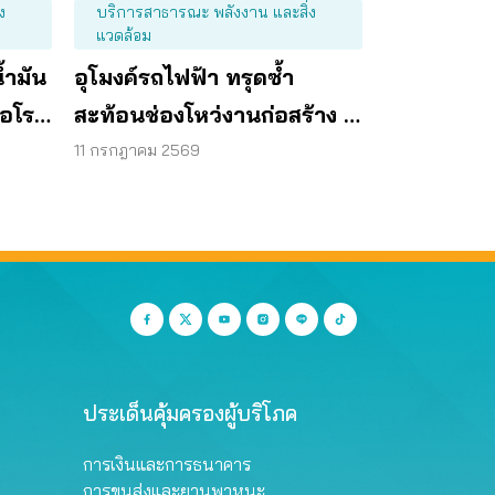
ง
บริการสาธารณะ พลังงาน และสิ่ง
แวดล้อม
้ำมัน
อุโมงค์รถไฟฟ้า ทรุดซ้ำ
้อโรง
สะท้อนช่องโหว่งานก่อสร้าง จี้
ตรวจโครงสร้างใต้ดินทั้งระบบ
11 กรกฎาคม 2569
ประเด็นคุ้มครองผู้บริโภค
การเงินและการธนาคาร
การขนส่งและยานพาหนะ