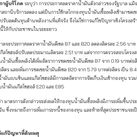
ภาผู้บริโภค
ระบุว่า การประกาศลดราคาน้ำมันดังกล่าวของรัฐบาล แม้
สถานีบริการลดลง แต่เป็นการใช้กลไกกองทุนน้ำมันเชื้อเพลิงเข้ามาชดเ
รับลดต้นทุนด้านพลังงานที่แท้จริง จึงไม่ใช่การแก้ไขปัญหาเชิงโครงสร
นี้ให้กับประชาชนในระยะยาว
รัฐบาลจะประกาศลดราคาน้ำมันดีเซล B7 และ B20 ลดลงลิตรละ 2.56 บาท 
ก๊สโซฮอล์ปรับลดประมาณลิตรละ 2.51 บาท แต่จากการตรวจสอบโครงส
น้ำมันเชื้อเพลิงได้เพิ่มอัตราการชดเชยน้ำมันดีเซล B7 จาก 0.19 บาทต่อลิ
ลิตร และเพิ่มการชดเชยน้ำมันดีเซล B20 จาก 5.79 บาทต่อลิตร เป็น 8.
น้ำมันเบนซินและแก๊สโซฮอล์มีการลดอัตราการจัดเก็บเงินเข้ากองทุน รวมถ
บน้ำมันแก๊สโซฮอล์ E20 และ E85
า มาตรการดังกล่าวจะส่งผลให้กองทุนน้ำมันเชื้อเพลิงมีภาระเพิ่มขึ้น
ัน ซึ่งหมายถึงการเพิ่มภาระหนี้ของกองทุน และท้ายที่สุดประชาชนจะเป็
ได้แก้ปัญหาที่ต้นเหตุ