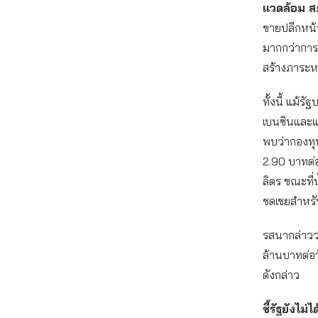
แวดล้อม ส
ขายปลีกหน้า
มากกว่าการป
สร้างภาระห
ทั้งนี้ แม้
เบนซินและแ
พบว่ากองทุน
2.90 บาทต่อ
ลิตร ขณะที่
ชดเชยสำหรั
รสนากล่าวว่
ล้านบาทต่อว
ดังกล่าว
ชี้รัฐยังไม่