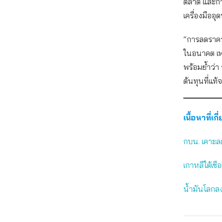
ตลาด และกา
เครื่องมืออ
“การลดราคาน
ในอนาคต เพร
พร้อมย้ำว่า
ต้นทุนที่แท้จ
เนื้อหาที่เกี
กบน. เคาะลด
เกาหลีใต้เชื
น้ำมันโลกลง