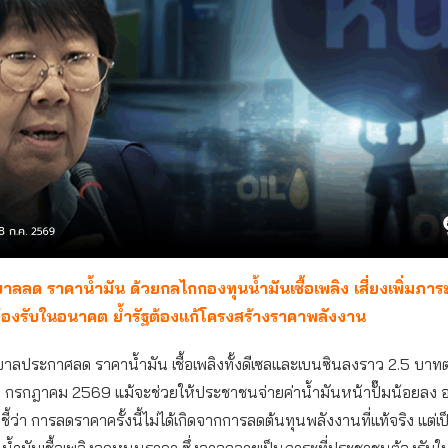
บาลลด ราคาน้ำมัน ด้วยกลไกกองทุนน้ำมันเชื้อเพลิง เสี่ยงเพิ่มภาระห
องรับในอนาคต ย้ำรัฐต้องแก้โครงสร้างราคาพลังงาน
าลประกาศลด ราคาน้ำมัน เชื้อเพลิงทั้งดีเซลและเบนซินลงราว 2.5 บาทต
ี่ 8 กรกฎาคม 2569 แม้จะช่วยให้ประชาชนจ่ายค่าน้ำมันหน้าปั๊มน้อยลง 
ชี้ว่า การลดราคาครั้งนี้ไม่ได้เกิดจากการลดต้นทุนพลังงานที่แท้จริง แต่เ
น้ำมันเชื้อเพลิงอุดหนุนราคา ซึ่งอาจกลายเป็นภาระที่ประชาชนต้องรั