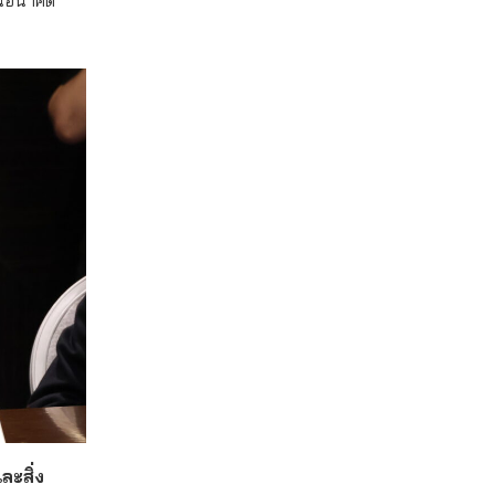
ะสิ่ง