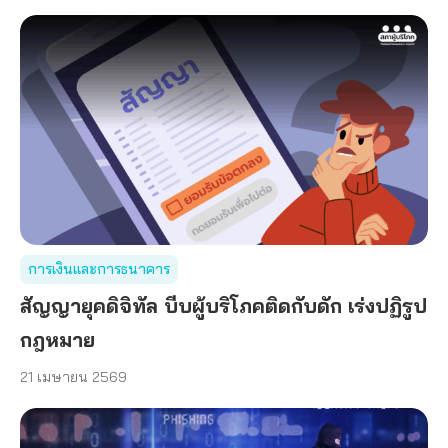
การเงินและการธนาคาร
สัญญายุคดิจิทัล บีบผู้บริโภคติดกับดัก เร่งปฏิรูป
กฎหมาย
21 เมษายน 2569