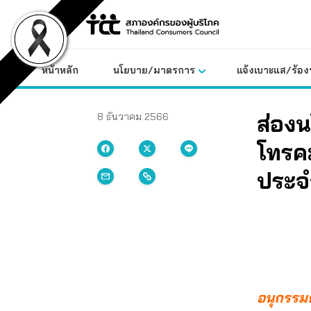
Skip
to
content
หน้าหลัก
นโยบาย/มาตรการ
แจ้งเบาะแส/ร้องท
ส่องน
8 ธันวาคม 2566
โทรค
ประจ
อนุกรรมก