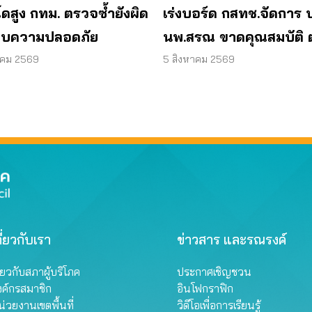
ดสูง กทม. ตรวจซ้ำยังผิด
เร่งบอร์ด กสทช.จัดการ 
บความปลอดภัย
นพ.สรณ ขาดคุณสมบัติ 
มติกรรมการสรรหา
าคม 2569
5 สิงหาคม 2569
ี่ยวกับเรา
ข่าวสาร และรณรงค์
ี่ยวกับสภาผู้บริโภค
ประกาศเชิญชวน
งค์กรสมาชิก
อินโฟกราฟิก
่วยงานเขตพื้นที่
วิดีโอเพื่อการเรียนรู้