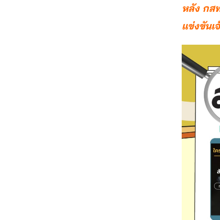
หลัง กสท
แข่งขันเ