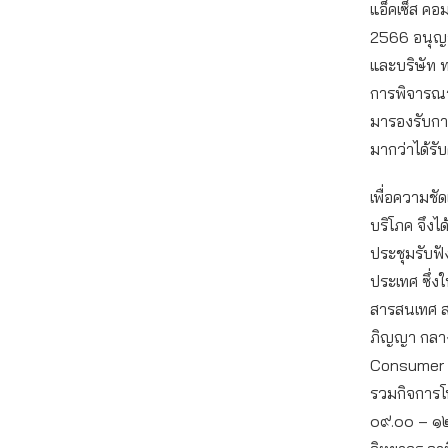
แอ็คเซ็ส คอ
2566 อนุญาต
และบริษัท ท
การพิจารณา
มารองรับการ
มากว่าได้รั
เพื่อความชัด
บริโภค จึง
ประชุมรับฟั
ประเทศ ซึ่
สารสนเทศ สภ
ภิญญา กลาง
Consumer Fo
รวมกิจการโท
๐๙.๐๐ – ๑๒.