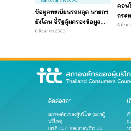
เทคโนโลยีสารสนเทศ
คอนโ
ข้อมูลทะเบียนรถหลุด นายกฯ
กระท
ยังโดน จี้รัฐคุ้มครองข้อมูล
6 สิงห
ส่วนบุคคล
6 สิงหาคม 2569
ติดต่อสภา
เก
สภาองค์กรของผู้บริโภค (สภาผู้
เก
บริโภค)
อ
เลขที่ 110/1 ซอยลาดพร้าว 26
หน