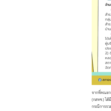
จากที่คณะก
(กสทช.) ได้ม
กรณีการรวมธ