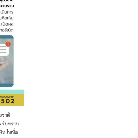
งชาติ
65 รับทราบ
ท โทเทิ่ล