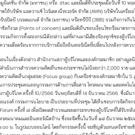
มมูนิเคชั่น จำกัด (มหาชน) หรือ dtac และมีมติที่ประชุมเมื่อวันที่ 10 พ
ให้บริษัท แอดวานซ์ ไวร์เลส เน็ทเวอร์ค จำกัด (AWN) บริษัทในเครือเอ
ริปเปิลบี บรอดแบนด์ จำกัด (มหาชน) หรือทรีบีบี (3BB) รวมกิจการกันได
ข้อกังวล (Points of concern) และมีมติเห็นชอบเงื่อนไขหรือมาตรก
รวมกิจการทั้งสองกรณีดังกล่าว แต่ที่ผ่านมามีเสียงร้องทุกข์ของผู้บร
บความเดือดร้อนจากการบริการมือถืออินเทอร์เน็ตที่เปลี่ยนไปหลังการคว
เจนในเรื่องดังกล่าว สำนักงานสภาผู้บริโภคและองค์กรสมาชิก อย่างมูลนิธิเ
ได้ดำเนินการสำรวจความคิดเห็นของประชาชนไม่น้อยกว่า 2,000 ราย แล
งความคิดเห็นกลุ่มย่อย (Focus group) กับเครือข่ายองค์กรสมาชิกใน 5 ภ
งในการประชุมคณะอนุกรรมการด้านการสื่อสาร โทรคมนาคม และเทคโนโล
าผู้บริโภค ครั้งที่ 10/2566 วันพฤหัสบดีที่ 14 ธันวาคม 2566 ซึ่งมีน
ณรงค์ กรรมการนโยบาย เป็นประธานที่ประชุม ได้เห็นชอบการจัดกิจก
rum ครั้งที่ ๗ เพื่อเปิดผลสำรวจและผลกระทบของผู้บริโภคที่ได้รับหล
รคมนาคมและอินเทอร์เน็ตบ้าน ซึ่งจะจัดขึ้นในวันที่ ๑๘ ธันวาคม ๒๕๖
๐๐ น. ในรูปแบบออนไลน์ โดยกิจกรรมครั้งนี้ จะเชิญตัวแทนเครือข่ายเข้