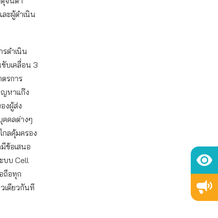
ตุจินดา
ละผู้ดำเนิน
ารดำเนิน
ขับเคลื่อน 3
มาตรการ
ัญหาแก๊ง
งผู้ส่ง
ุคคลต่างๆ
ไกลคุ้มครอง
มีข้อเสนอ
ระบบ Cell
อถือทุก
วเดียวกันที