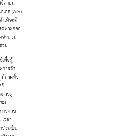
ฤศจิกายน
ไอเอส (AIS)
้ แม้จะมี
ารเฉพาะออก
ิโภคจำนวน
บรวม
พื่อผู้
ะการจัด
ูมิภาคทั่ว
ยี
างสาวสุ
รรม
ังการควบ
๖ เวลา
าร่วมเป็น