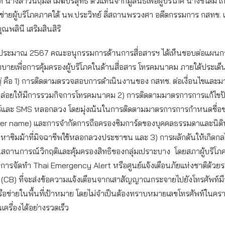
ิ นางสาวนฤมล เมฆบริสุทธิ์ ตัวแทนจากมูลนิธิเพื่อผู้บริโภค นางชโลม เก
ข่ายผู้บริโภคภาคใต้ นพ.ประวิทย์ ลี่สถานพรวงศา อดีตกรรมการ กสทช. แ
ณพลินี เสริมสินสิริ
ีงบประมาณ 2567 คณะอนุกรรมการด้านการสื่อสารฯ ได้เห็นชอบต่อแผนก
ายเพื่อการคุ้มครองผู้บริโภคในด้านสื่อสาร โทรคมนาคม ภายใต้ประเด็น
่ คือ 1) การติดตามตรวจสอบการดำเนินงานของ กสทช. ต่อเงื่อนไขและ
ล่อยให้มีการรวมกิจการโทรคมนาคม 2) การติดตามมาตรการการแก้ไขป
์และ SMS หลอกลวง โดยมุ่งเน้นในการติดตามมาตรการการกำหนดชื่อขอ
r name) และการจำกัดการถือครองซิมการ์ดของบุคคลธรรมดาและนิติบ
ัญหาซิมม้าที่มิจฉาชีพใช้หลอกลวงประชาชน และ 3) การผลักดันให้เกิดกล
ถานการณ์วิกฤติและคุ้มครองสิทธิของกลุ่มเปราะบาง โดยสภาผู้บริโภค
การจัดทำ Thai Emergency Alert หรือศูนย์แจ้งเตือนภัยแห่งชาติด้วย
(CB) ที่จะส่งข้อความแจ้งเตือนจากเสาสัญญาณกระจายไปยังโทรศัพท์มื
เครือข่ายในพื้นที่เป้าหมาย โดยไม่จำเป็นต้องทราบหมายเลขโทรศัพท์ในครา
ครื่องได้อย่างรวดเร็ว