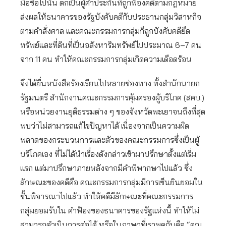
มือชื่อไปนั้น ตกเป็นผู้ค้ำประกันที่ถูกฟ้องคดีตามกฎหมาย
ส่งผลให้ธนาคารของรัฐบังคับคดีกับประธานกลุ่มวิสาหกิจ
ตามคำสั่งศาล และคณะกรรมการกลุ่มก็ถูกบังคับคดียึด
ทรัพย์และที่ดินที่เป็นอสังหาริมทรัพย์ไปประมาณ 6–7 คน
จาก 11 คน ทำให้คณะกรรมการกลุ่มเกิดความเดือดร้อน
จึงได้ยื่นหนังสือร้องเรียนไปหลายช่องทาง ทั้งสำนักนายก
รัฐมนตรี สำนักงานคณะกรรมการคุ้มครองผู้บริโภค (สคบ.)
หรือหน่วยงานยุติธรรมต่าง ๆ ของจังหวัดพะเยาจนถึงที่สุด
พบว่าไม่สามารถแก้ไขปัญหาได้ เนื่องจากเป็นความผิด
พลาดของกระบวนการและตัวของคณะกรรมการซึ่งเป็นผู้
บริโภคเอง ที่ไม่ได้นำเรื่องดังกล่าวเข้ามาปรึกษาตั้งแต่เริ่ม
แรก แต่มาปรึกษาภายหลังจากมีคำพิพากษาไปแล้ว ซึ่ง
ลักษณะของคดีคือ คณะกรรมการกลุ่มมีการเซ็นยินยอมใน
ชั้นพิจารณาไปแล้ว ทำให้คดีมีลักษณะที่คณะกรรมการ
กลุ่มยอมรับใน คำฟ้องของธนาคารของรัฐแห่งนี้ ทำให้ไม่
สามารถดำเนินการต่อได้ หรือในภาษาที่เราพูดกันคือ “คุณ