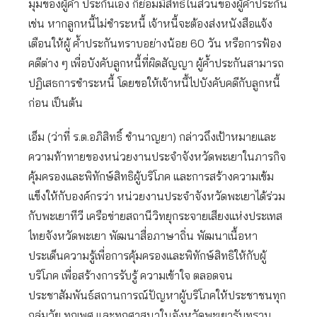
มุมของผู้ค้ำ ประกันเอง ก็ย่อมมีสิทธิในส่วนของผู้ค้ำประกัน
เช่น หากลูกหนี้ไม่ชำระหนี้ เจ้าหนี้จะต้องส่งหนังสือแจ้ง
เตือนให้ผู้ ค้ำประกันทราบอย่างน้อย 60 วัน หรือการฟ้อง
คดีต่าง ๆ เพื่อบังคับลูกหนี้ที่ผิดสัญญา ผู้ค้ำประกันสามารถ
ปฏิเสธการชำระหนี้ โดยขอให้เจ้าหนี้ไปบังคับคดีกับลูกหนี้
ก่อน เป็นต้น
เอ็ม (ว่าที่ ร.ต.อภิสิทธิ์ ชำนาญยา) กล่าวถึงเป้าหมายและ
ความท้าทายของหน่วยงานประจำจังหวัดพะเยาในภารกิจ
คุ้มครองและพิทักษ์สิทธิผู้บริโภค และการสร้างความเข้ม
แข็งให้กับองค์กรว่า หน่วยงานประจำจังหวัดพะเยาได้ร่วม
กับพะเยาทีวี เครือข่ายสถานีวิทยุกระจายเสียงแห่งประเทส
ไทยจังหวัดพะเยา พัฒนาสื่อภาษาถิ่น พัฒนาเนื้อหา
ประเด็นความรู้เพื่อการคุ้มครองและพิทักษ์สิทธิให้กับผู้
บริโภค เพื่อสร้างการรับรู้ ความเข้าใจ ตลอดจน
ประชาสัมพันธ์สถานการณ์ปัญหาผู้บริโภคให้ประชาชนทุก
กลุ่มวัย ทุกเพศ และทุกศาสนาในจังหวัดพะเยารับทราบ