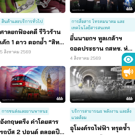
สินค้าและบริการทั่วไป
การสื่อสาร โทรคมนาคม และ
เทคโนโลยีสารสนเทศ
ศาลยกฟ้องคดี รีวิวร้าน
ยื่นนายกฯ ทูลเกล้าฯ
เค้ก 1 ดาว ตอกย้ำ “สิทธิ
ถอดประธาน กสทช. ห่วง
ผู้บริโภค” แสดงความคิด
5 สิงหาคม 2569
คุ้มครองผู้บริโภคสะดุด
4 สิงหาคม 2569
เห็นโดยสุจริต
การขนส่งและยานพาหนะ
บริการสาธารณะ พลังงาน และสิ่ง
แวดล้อม
อังกฤษตรึง ค่าโดยสาร
อุโมงค์รถไฟฟ้า ทรุดซ้ำ
รถบัส 2 ปอนด์ ตลอดปี