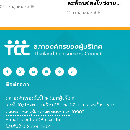
สะท้อนช่องโหว่งาน
70 ลดค่าครองชีพ
27 กรกฎาคม 2569
ก่อสร้าง จี้ตรวจ
11 กรกฎาคม 2569
โครงสร้างใต้ดินทั้งระบบ
ติดต่อสภา
สภาองค์กรของผู้บริโภค (สภาผู้บริโภค)
เลขที่ 110/1 ซอยลาดพร้าว 26 แยก 1-2 ถนนลาดพร้าว แขวง
จอมพล เขตจตุจักรกรุงเทพมหานคร 10900
E-mail :
contact@tcc.or.th
โทรศัพท์ 0-2938-1502