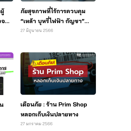
ภัยสุขภาพที่ไร้การควบคุม
ู้
“เหล้า บุหรี่ไฟฟ้า กัญชา”
วจ
ขายผู้บริโภคเกลื่อนออนไลน์
หา
27 มิถุนายน 2566
เตือนภัย : ร้าน Prim Shop
าน
หลอกเก็บเงินปลายทาง
566
27 มกราคม 2566