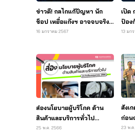
ข่าวดี! กลไกแก้ปัญหา นัก
เปิด
ช็อป เหยื่อแก๊งฯ อาจจบจริง
ป้อง
ในปี 67
16 มกราคม 2567
13 มกร
สังเก
ส่องนโยบายผู้บริโภค ด้าน
ก่อนถ
สินค้าและบริการทั่วไป
ปัญหา
ประจำเดือนพฤษภาคม 2566
23 พ.ค
25 พ.ค. 2566