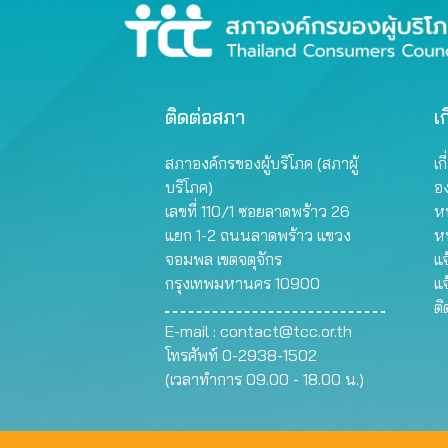
ติดต่อสภา
เก
สภาองค์กรของผู้บริโภค (สภาผู้
เก
บริโภค)
อ
เลขที่ 110/1 ซอยลาดพร้าว 26
หน
แยก 1-2 ถนนลาดพร้าว แขวง
ห
จอมพล เขตจตุจักร
แจ
กรุงเทพมหานคร 10900
แจ
ต
E-mail :
contact@tcc.or.th
โทรศัพท์ 0-2938-1502
(เวลาทำการ 09.00 - 18.00 น.)