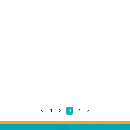
<
1
2
3
4
>