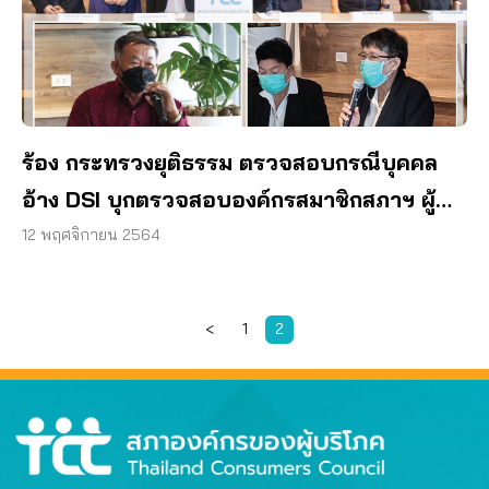
ร้อง กระทรวงยุติธรรม ตรวจสอบกรณีบุคคล
อ้าง DSI บุกตรวจสอบองค์กรสมาชิกสภาฯ ผู้
บริโภค
12 พฤศจิกายน 2564
<
1
2