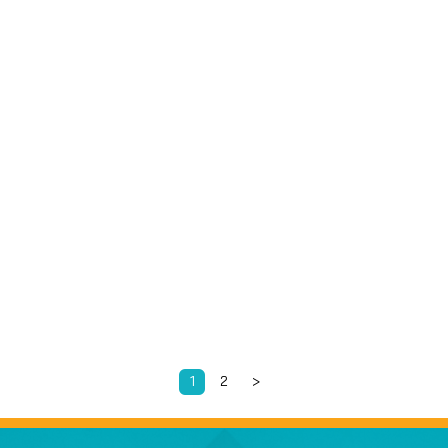
1
2
>