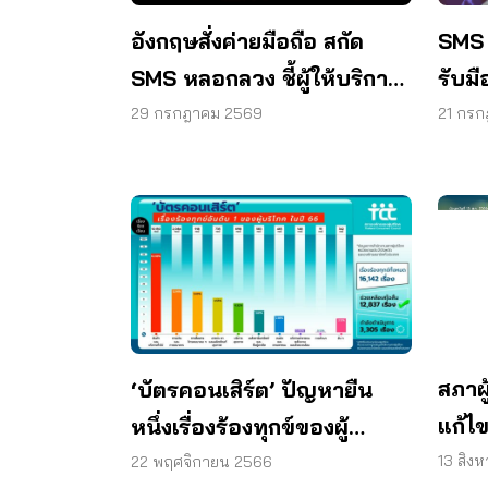
อังกฤษสั่งค่ายมือถือ สกัด
SMS
SMS หลอกลวง ชี้ผู้ให้บริการ
รับมื
ต้องร่วมรับผิด
ไซเบอ
29 กรกฎาคม 2569
21 กร
สภาผู
‘บัตรคอนเสิร์ต’ ปัญหายืน
แก้ไ
หนึ่งเรื่องร้องทุกข์ของผู้
บริโ
บริโภค ในปี 66
13 สิง
22 พฤศจิกายน 2566