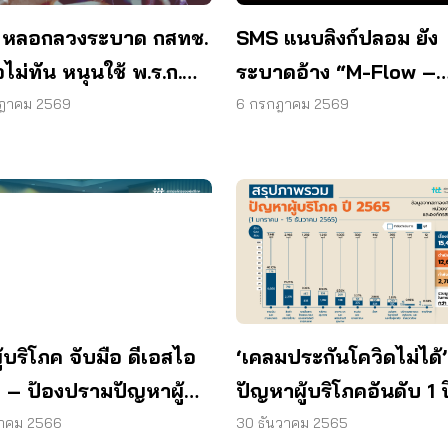
 หลอกลวงระบาด กสทช.
SMS แนบลิงก์ปลอม ยัง
อไม่ทัน หนุนใช้ พ.ร.ก.
ระบาดอ้าง “M-Flow –
ร์ เข้มข้น
Lazada” จี้ กสทช.-ค่ายม
กฎาคม 2569
6 กรกฎาคม 2569
ยกระดับคัดกรอง
‘เคลมประกันโควิดไม่ได้’
้บริโภค จับมือ ดีเอสไอ
ปัญหาผู้บริโภคอันดับ 1 
ข – ป้องปรามปัญหาผู้
ภค
30 ธันวาคม 2565
หาคม 2566