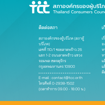
ติดต่อสภา
เก
สภาองค์กรของผู้บริโภค (สภาผู้
เก
บริโภค)
อ
เลขที่ 110/1 ซอยลาดพร้าว 26
หน
แยก 1-2 ถนนลาดพร้าว แขวง
ห
จอมพล เขตจตุจักร
แจ
กรุงเทพมหานคร 10900
แจ
ต
E-mail :
contact@tcc.or.th
โทรศัพท์ 0-2938-1502
(เวลาทำการ 09.00 - 18.00 น.)