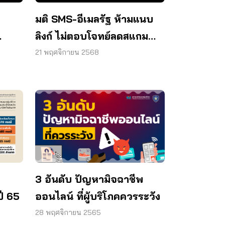
มติ SMS-อีเมลรัฐ ห้ามแนบ
ลิงก์ ไม่ตอบโจทย์ลดสแกม
ือถือ
ทั้งหมด ต้องเร่งเสริมความรู้
21 พฤศจิกายน 2568
3 อันดับ ปัญหามิจฉาชีพ
ปี 65
ออนไลน์ ที่ผู้บริโภคควรระวัง
28 พฤศจิกายน 2565