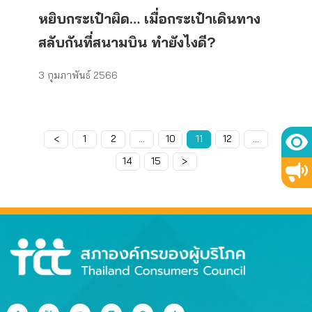
หยิบกระเป๋าผิด… เมื่อกระเป๋าเดินทาง
สลับกันที่สนามบิน ทำยังไงดี?
3 กุมภาพันธ์ 2566
<
Page
1
Page
2
…
Page
10
Page
11
Page
12
…
Page
14
Page
15
>