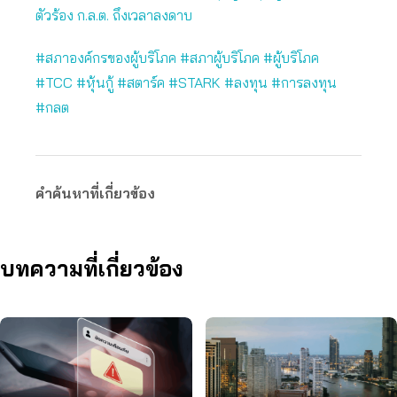
ตัวร้อง ก.ล.ต. ถึงเวลาลงดาบ
#สภาองค์กรของผู้บริโภค #สภาผู้บริโภค #ผู้บริโภค
#TCC #หุ้นกู้ #สตาร์ค #STARK #ลงทุน #การลงทุน
#กลต
คำค้นหาที่เกี่ยวข้อง
บทความที่เกี่ยวข้อง