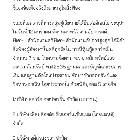
ชี้แจงข้อเท็จจริงถึงสาเหตุไม่สั่งฟ้อง
ขณะที่เอกสารที่ทางกลุ่มผู้เสียหายได้ยื่นต่อดีเอสไอ ระบุว่า
ในวันที่ 12 มกราคม ที่ผ่านมาพนักงานอัยการคดี
พิเศษ 1 สำนักงานคดีพิเศษ สำนักงานอัยการสูงสุด ได้มีคำ
สั่งฟ้องผู้ต้องหาในคดีทุจริตใน กรณีหุ้นกู้สตาร์คเป็น
จำนวน 7 ราย ในความผิดตาม พ.ร.บ.หลักทรัพย์และ
ตลาดหลักทรัพย์ พ.ศ.2535 ฐานตกแต่งบัญชีและงบการ
เงิน และฐานฉ้อโกงประชาชน ข้อหายักยอกทรัพย์และ
ข้อหาฟอกเงิน โดยประกอบไปด้วยนิติบุคคล 5 รายคือ
1.บริษัท สตาร์ค คอเปอเรชั่น จำกัด (มหาชน)
2 บริษัท เฟ้ลปส์ดอด์จ อินเตอร์เนชั่นแนล (ไทยแลนด์)
จำกัด
3.บริษัท อดิสรสงขลา จำกัด