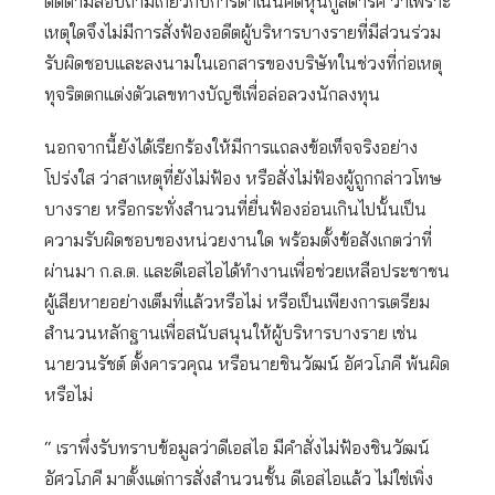
ติดตามสอบถามเกี่ยวกับการดำเนินคดีหุ้นกู้สตาร์ค ว่าเพราะ
เหตุใดจึงไม่มีการสั่งฟ้องอดีตผู้บริหารบางรายที่มีส่วนร่วม
รับผิดชอบและลงนามในเอกสารของบริษัทในช่วงที่ก่อเหตุ
ทุจริตตกแต่งตัวเลขทางบัญชีเพื่อล่อลวงนักลงทุน
นอกจากนี้ยังได้เรียกร้องให้มีการแถลงข้อเท็จจริงอย่าง
โปร่งใส ว่าสาเหตุที่ยังไม่ฟ้อง หรือสั่งไม่ฟ้องผู้ถูกกล่าวโทษ
บางราย หรือกระทั่งสำนวนที่ยื่นฟ้องอ่อนเกินไปนั้นเป็น
ความรับผิดชอบของหน่วยงานใด พร้อมตั้งข้อสังเกตว่าที่
ผ่านมา ก.ล.ต. และดีเอสไอได้ทำงานเพื่อช่วยเหลือประชาชน
ผู้เสียหายอย่างเต็มที่แล้วหรือไม่ หรือเป็นเพียงการเตรียม
สำนวนหลักฐานเพื่อสนับสนุนให้ผู้บริหารบางราย เช่น
นายวนรัชต์ ตั้งคารวคุณ หรือนายชินวัฒน์ อัศวโภคี พ้นผิด
หรือไม่
“ เราพึ่งรับทราบข้อมูลว่าดีเอสไอ มีคําสั่งไม่ฟ้องชินวัฒน์
อัศวโภคี มาตั้งแต่การสั่งสํานวนชั้น ดีเอสไอแล้ว ไม่ใช่เพิ่ง