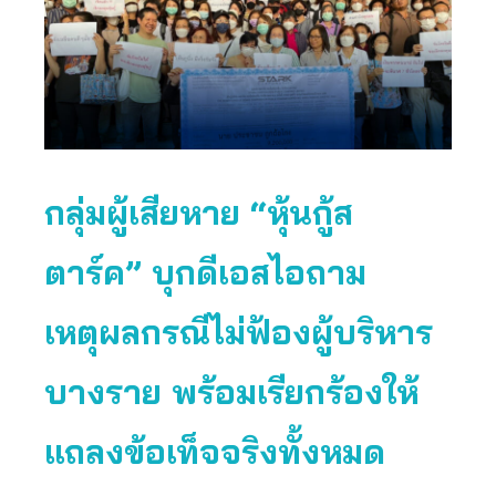
กลุ่มผู้เสียหาย “หุ้นกู้ส
ตาร์ค” บุกดีเอสไอถาม
เหตุผลกรณีไม่ฟ้องผู้บริหาร
บางราย พร้อมเรียกร้องให้
แถลงข้อเท็จจริงทั้งหมด