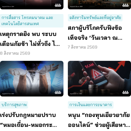
การสื่อสาร โทรคมนาคม และ
อสังหาริมทรัพย์และที่อยู่อาศัย
เทคโนโลยีสารสนเทศ
สภาผู้บริโภครับฟังข้อ
เหตุกราดยิง พบ ระบบ
เท็จจริง ‘วันเวลา ณ
เตือนภัยช้า ไม่ทั่วถึง ไม่
เจ้าพระยา’ ยืนยันมีถนน
7 สิงหาคม 2569
ชัดเจน
8 สิงหาคม 2569
6 ม. รอบอาคาร
บริการสุขภาพ
การเงินและการธนาคาร
เร่งปรับกฎหมายปราบ
หนุน “กองทุนเยียวยาภัย
“หมอเถื่อน-หมอกระ
ออนไลน์” ช่วยผู้เสียหาย