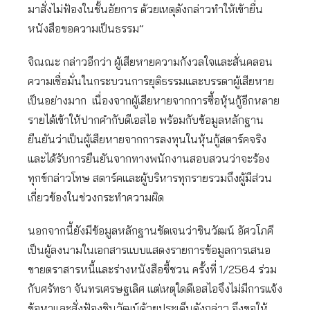
มาสั่งไม่ฟ้องในชั้นอัยการ ด้วยเหตุดังกล่าวทําให้เข้ายื่น
หนังสือขอความเป็นธรรม”
จิณณะ กล่าวอีกว่า ผู้เสียหายความกังวลใจและสั่นคลอน
ความเชื่อมั่นในกระบวนการยุติธรรมและบรรดาผู้เสียหาย
เป็นอย่างมาก เนื่องจากผู้เสียหายจากการซื้อหุ้นกู้อีกหลาย
รายได้เข้าให้ปากคํากับดีเอสไอ พร้อมกับข้อมูลหลักฐาน
ยืนยันว่าเป็นผู้เสียหายจากการลงทุนในหุ้นกู้สตาร์คจริง
และได้รับการยืนยันจากทางพนักงานสอบสวนว่าจะร้อง
ทุกข์กล่าวโทษ สตาร์คและผู้บริหารทุกรายรวมถึงผู้มีส่วน
เกี่ยวข้องในช่วงกระทําความผิด
นอกจากนี้ยังมีข้อมูลหลักฐานชัดเจนว่าชินวัฒน์ อัศวโภคี
เป็นผู้ลงนามในเอกสารแบบแสดงรายการข้อมูลการเสนอ
ขายตราสารหนี้และร่างหนังสือชี้ชวน ครั้งที่ 1/2564 ร่วม
กับศรัทธา จันทรเศรษฐเลิศ แต่เหตุใดดีเอสไอจึงไม่มีการแจ้ง
ข้อหาและสั่งฟ้องชินวัฒน์ด้วยประเด็นดังกล่าว จึงขอให้