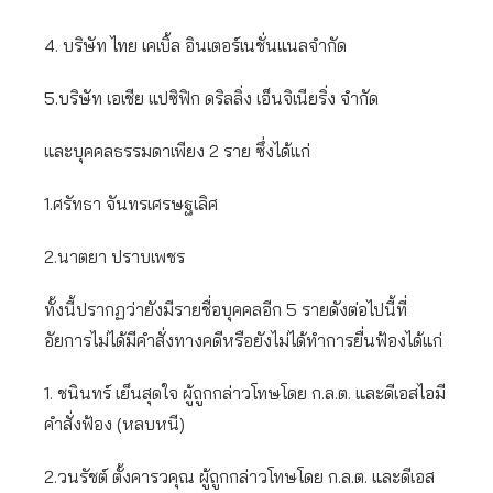
4. บริษัท ไทย เคเบิ้ล อินเตอร์เนชั่นแนลจำกัด
5.บริษัท เอเชีย แปซิฟิก ดริลลิ่ง เอ็นจิเนียริ่ง จำกัด
และบุคคลธรรมดาเพียง 2 ราย ซึ่งได้แก่
1.ศรัทธา จันทรเศรษฐเลิศ
2.นาตยา ปราบเพชร
ทั้งนี้ปรากฏว่ายังมีรายชื่อบุคคลอีก 5 รายดังต่อไปนี้ที่
อัยการไม่ได้มีคำสั่งทางคดีหรือยังไม่ได้ทำการยื่นฟ้องได้แก่
1. ชนินทร์ เย็นสุดใจ ผู้ถูกกล่าวโทษโดย ก.ล.ต. และดีเอสไอมี
คำสั่งฟ้อง (หลบหนี)
2.วนรัชต์ ตั้งคารวคุณ ผู้ถูกกล่าวโทษโดย ก.ล.ต. และดีเอส