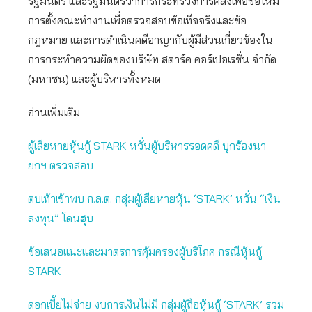
รัฐมนตรี และรัฐมนตรีว่าการกระทรวงการคลังเพื่อขอให้มี
การตั้งคณะทํางานเพื่อตรวจสอบข้อเท็จจริงและข้อ
กฎหมาย และการดําเนินคดีอาญากับผู้มีส่วนเกี่ยวข้องใน
การกระทําความผิดของบริษัท สตาร์ค คอร์เปอเรชั่น จํากัด
(มหาชน) และผู้บริหารทั้งหมด
อ่านเพิ่มเติม
ผู้เสียหายหุ้นกู้ STARK หวั่นผู้บริหารรอดคดี บุกร้องนา
ยกฯ ตรวจสอบ
ตบเท้าเข้าพบ ก.ล.ต. กลุ่มผู้เสียหายหุ้น ‘STARK’ หวั่น “เงิน
ลงทุน” โดนฮุบ
ข้อเสนอแนะและมาตรการคุ้มครองผู้บริโภค กรณีหุ้นกู้
STARK
ดอกเบี้ยไม่จ่าย งบการเงินไม่มี กลุ่มผู้ถือหุ้นกู้ ‘STARK’ รวม