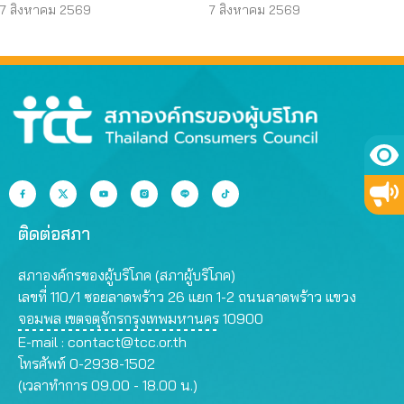
เป๋า” ผ่า-ฉีด-จ่ายยา ไม่มี
ตั้งหลักได้ รวดเร็ว ทัน
7 สิงหาคม 2569
7 สิงหาคม 2569
ความรู้
ท่วงที
ติดต่อสภา
สภาองค์กรของผู้บริโภค (สภาผู้บริโภค)
เลขที่ 110/1 ซอยลาดพร้าว 26 แยก 1-2 ถนนลาดพร้าว แขวง
จอมพล เขตจตุจักรกรุงเทพมหานคร 10900
E-mail :
contact@tcc.or.th
โทรศัพท์ 0-2938-1502
(เวลาทำการ 09.00 - 18.00 น.)