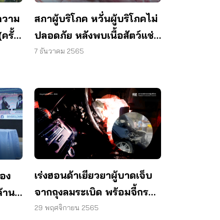
งความ
สภาผู้บริโภค หวั่นผู้บริโภคไม่
ครั้ง
ปลอดภัย หลังพบเนื้อสัตว์แช่
ฟอร์มาลีนเกลื่อนร้านอาหาร
7 ธันวาคม 2565
เร่งฮอนด้าเยียวยาผู้บาดเจ็บ
้อง
จากถุงลมระเบิด พร้อมจี้กรม
ล้าน
ขนส่งฯ ส่งสารเตือนภัยถึงมือ
ก้ไข
29 พฤศจิกายน 2565