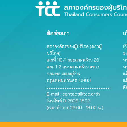
ติดต่อสภา
เก
สภาองค์กรของผู้บริโภค (สภาผู้
เก
บริโภค)
อ
เลขที่ 110/1 ซอยลาดพร้าว 26
หน
แยก 1-2 ถนนลาดพร้าว แขวง
ห
จอมพล เขตจตุจักร
แจ
กรุงเทพมหานคร 10900
แจ
ต
E-mail :
contact@tcc.or.th
โทรศัพท์ 0-2938-1502
(เวลาทำการ 09.00 - 18.00 น.)