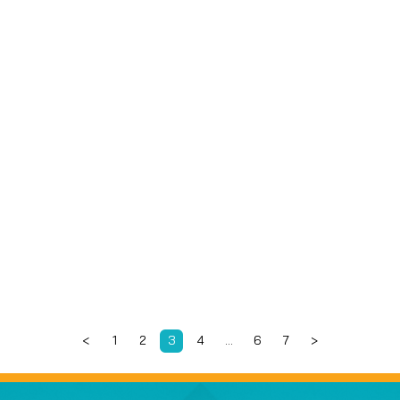
<
1
2
3
4
…
6
7
>