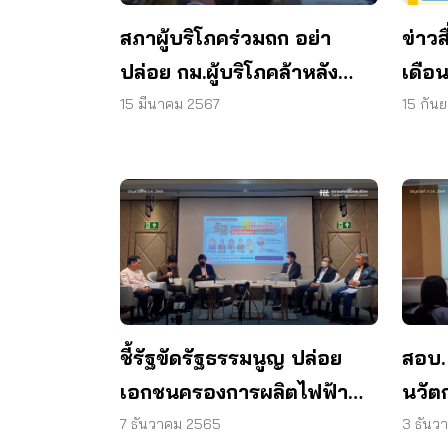
ข่าวส
สภาผู้บริโภคร่วมถก อย่า
เดือ
ปล่อย กม.ผู้บริโภคล้าหลัง
ต้องเร่งแก้เพื่อคุ้มครองผู้
15 กัน
15 มีนาคม 2567
บริโภค
ชี้รัฐขัดรัฐธรรมนูญ ปล่อย
สอบ.
เอกชนครองการผลิตไฟฟ้า
นวัต
มากกว่าร้อยละ 51
คนรุ่
7 ธันวาคม 2565
3 ธันว