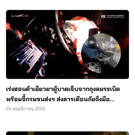
เร่งฮอนด้าเยียวยาผู้บาดเจ็บจากถุงลมระเบิด
พร้อมจี้กรมขนส่งฯ ส่งสารเตือนภัยถึงมือ
เจ้าของรถ
29 พฤศจิกายน 2565