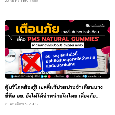
22 พฤศจิกายน 2565
ผู้บริโภคต้องรู้! เยลลี่แก้ปวดประจำเดือนบาง
ยี่ห้อ อย. ยังไม่ให้จำหน่ายในไทย เสี่ยงภัย
สุขภาพ
21 พฤศจิกายน 2565