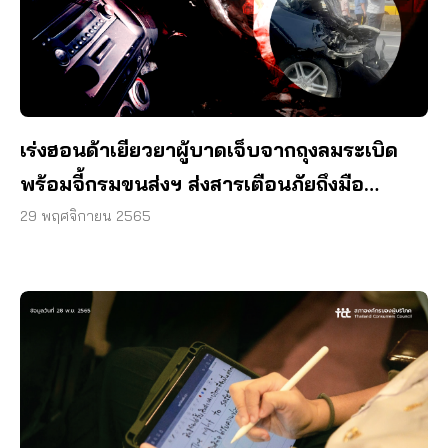
เร่งฮอนด้าเยียวยาผู้บาดเจ็บจากถุงลมระเบิด
พร้อมจี้กรมขนส่งฯ ส่งสารเตือนภัยถึงมือ
เจ้าของรถ
29 พฤศจิกายน 2565