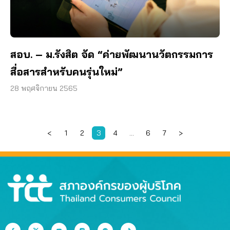
สอบ. – ม.รังสิต จัด “ค่ายพัฒนานวัตกรรมการ
สื่อสารสำหรับคนรุ่นใหม่”
28 พฤศจิกายน 2565
<
1
2
3
4
…
6
7
>