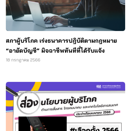
สภาผู้บริโภค เร่งธนาคารปฎิบัติตามกฎหมาย
“อายัดบัญชี” มิจฉาชีพทันทีที่ได้รับแจ้ง
18 กรกฎาคม 2566