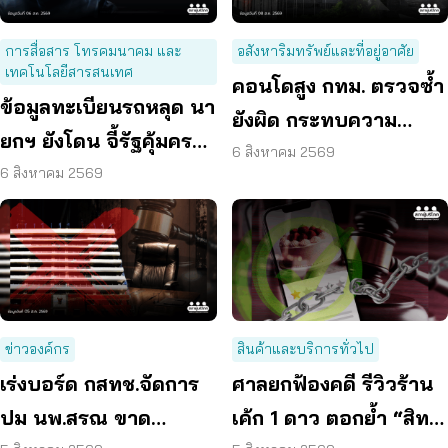
การสื่อสาร โทรคมนาคม และ
อสังหาริมทรัพย์และที่อยู่อาศัย
เทคโนโลยีสารสนเทศ
คอนโดสูง กทม. ตรวจซ้ำ
ข้อมูลทะเบียนรถหลุด นา
ยังผิด กระทบความ
ยกฯ ยังโดน จี้รัฐคุ้มครอง
ปลอดภัย
6 สิงหาคม 2569
ข้อมูลส่วนบุคคล
6 สิงหาคม 2569
ข่าวองค์กร
สินค้าและบริการทั่วไป
เร่งบอร์ด กสทช.จัดการ
ศาลยกฟ้องคดี รีวิวร้าน
ปม นพ.สรณ ขาด
เค้ก 1 ดาว ตอกย้ำ “สิทธิ