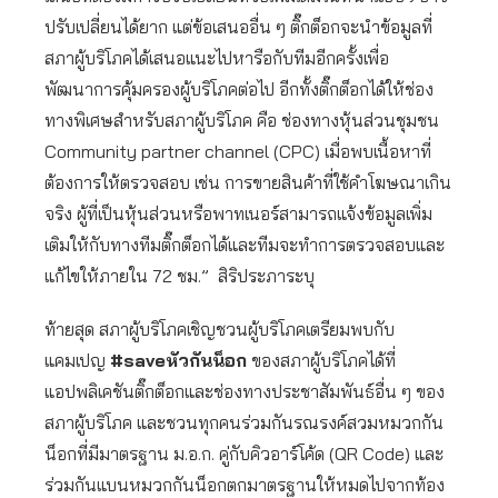
ปรับเปลี่ยนได้ยาก แต่ข้อเสนออื่น ๆ ติ๊กต็อกจะนำข้อมูลที่
สภาผู้บริโภคได้เสนอแนะไปหารือกับทีมอีกครั้งเพื่อ
พัฒนาการคุ้มครองผู้บริโภคต่อไป อีกทั้งติ๊กต็อกได้ให้ช่อง
ทางพิเศษสำหรับสภาผู้บริโภค คือ ช่องทางหุ้นส่วนชุมชน
Community partner channel (CPC) เมื่อพบเนื้อหาที่
ต้องการให้ตรวจสอบ เช่น การขายสินค้าที่ใช้คำโฆษณาเกิน
จริง ผู้ที่เป็นหุ้นส่วนหรือพาทเนอร์สามารถแจ้งข้อมูลเพิ่ม
เติมให้กับทางทีมติ๊กต็อกได้และทีมจะทำการตรวจสอบและ
แก้ไขให้ภายใน 72 ชม.” สิริประภาระบุ
ท้ายสุด สภาผู้บริโภคเชิญชวนผู้บริโภคเตรียมพบกับ
แคมเปญ
#saveหัวกันน็อก
ของสภาผู้บริโภคได้ที่
แอปพลิเคชันติ๊กต็อกและช่องทางประชาสัมพันธ์อื่น ๆ ของ
สภาผู้บริโภค และชวนทุกคนร่วมกันรณรงค์สวมหมวกกัน
น็อกที่มีมาตรฐาน ม.อ.ก. คู่กับคิวอาร์โค้ด (QR Code) และ
ร่วมกันแบนหมวกกันน็อกตกมาตรฐานให้หมดไปจากท้อง