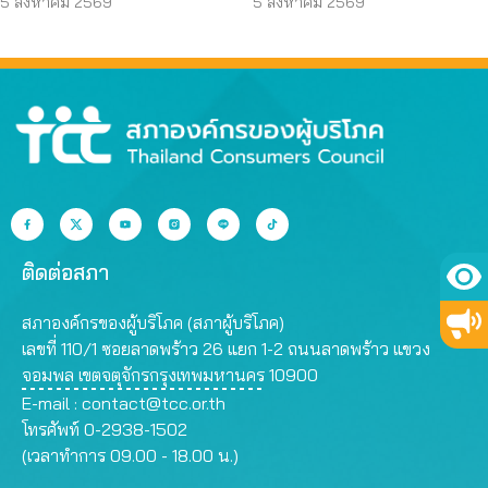
คุณสมบัติ ตามมติ
ผู้บริโภค” แสดงความคิด
5 สิงหาคม 2569
5 สิงหาคม 2569
กรรมการสรรหา
เห็นโดยสุจริต
ติดต่อสภา
สภาองค์กรของผู้บริโภค (สภาผู้บริโภค)
เลขที่ 110/1 ซอยลาดพร้าว 26 แยก 1-2 ถนนลาดพร้าว แขวง
จอมพล เขตจตุจักรกรุงเทพมหานคร 10900
E-mail :
contact@tcc.or.th
โทรศัพท์ 0-2938-1502
(เวลาทำการ 09.00 - 18.00 น.)