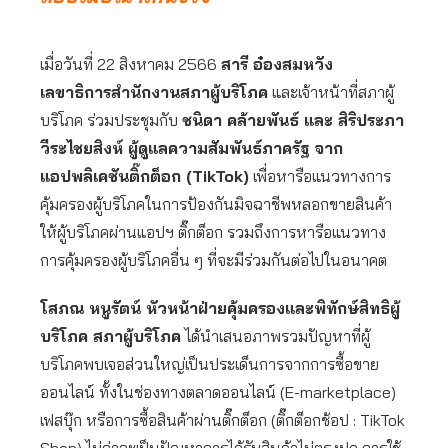
เมื่อวันที่ 22 สิงหาคม 2566
สารี อ๋องสมหวัง
เลขาธิการสำนักงานสภาผู้บริโภค
และเจ้าหน้าที่สภาผู้
บริโภค ร่วมประชุมกับ
ชนิดา คล้ายพันธ์ และ สิริประภา
วีระไชยสิงห์ ผู้ดูแลความสัมพันธ์ภาครัฐ จาก
แอปพลิเคชันติ๊กต็อก (
TikTok)
เพื่อหารือแนวทางการ
คุ้มครองผู้บริโภคในการป้องกันมิจฉาชีพหลอกขายสินค้า
ให้ผู้บริโภคผ่านแอปฯ ติ๊กต็อก รวมถึงการหารือแนวทาง
การคุ้มครองผู้บริโภคอื่น ๆ ที่จะมีร่วมกันต่อไปในอนาคต
โสภณ หนูรัตน์ หัวหน้าฝ่ายคุ้มครองและพิทักษ์สิทธิผู้
บริโภค สภาผู้บริโภค
ได้นำเสนอภาพรวมปัญหาที่ผู้
บริโภคพบเจอส่วนใหญ่เป็นประเด็นการจากการซื้อขาย
ออนไลน์ ทั้งในช่องทางตลาดออนไลน์ (E-marketplace)
เฟสบุ๊ก หรือการซื้อสินค้าผ่านติ๊กต็อก (ติ๊กต็อกช้อป : TikTok
Shop) ไม่ว่าจะเป็นปัญหาการได้รับสินค้าไม่ตรงปก การใช้