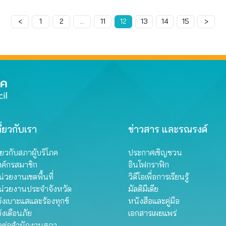
<
Page
1
Page
2
…
Page
11
Page
12
Page
13
Page
14
Page
15
>
ี่ยวกับเรา
ข่าวสาร และรณรงค์
ี่ยวกับสภาผู้บริโภค
ประกาศเชิญชวน
งค์กรสมาชิก
อินโฟกราฟิก
่วยงานเขตพื้นที่
วิดีโอเพื่อการเรียนรู้
น่วยงานประจำจังหวัด
มัลติมีเดีย
้งเบาะแสและร้องทุกข์
หนังสือและคู่มือ
้งเตือนภัย
เอกสารเผยแพร่
ิดต่อสำนักงานสภา