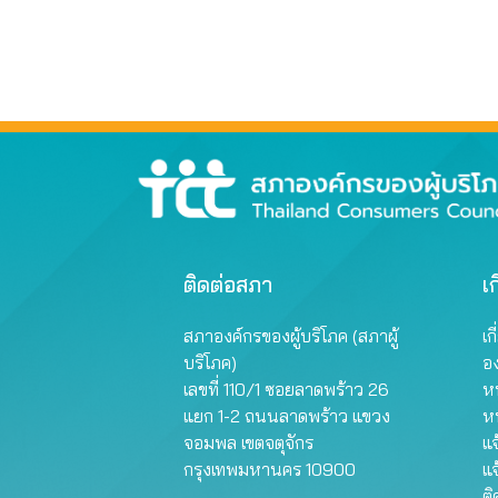
ติดต่อสภา
เก
สภาองค์กรของผู้บริโภค (สภาผู้
เก
บริโภค)
อ
เลขที่ 110/1 ซอยลาดพร้าว 26
หน
แยก 1-2 ถนนลาดพร้าว แขวง
ห
จอมพล เขตจตุจักร
แจ
กรุงเทพมหานคร 10900
แจ
ต