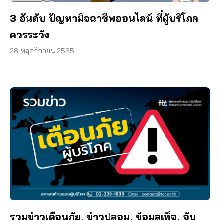
3 อันดับ ปัญหามิจฉาชีพออนไลน์ ที่ผู้บริโภค
ควรระวัง
28 พฤศจิกายน 2565
รวมข่าวเตือนภัย, ข่าวปลอม, ข้อมูลเท็จ, จับ