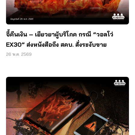
จี้คืนเงิน – เยียวยาผู้บริโภค กรณี “วอลโว่
EX30” ส่งหนังสือถึง สคบ. สั่งระงับขาย
26 พ.ค. 2569