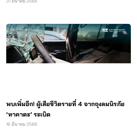
พิพากษา
31 มีนาคม 2566
พบเพิ่มอีก! ผู้เสียชีวิตรายที่ 4 จากถุงลมนิรภัย
‘ทาคาตะ’ ระเบิด
16 มีนาคม 2566