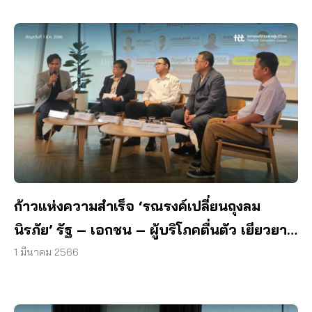
ก้าวแห่งความสำเร็จ ‘รณรงค์เปลี่ยนถุงลม
นิรภัย’ รัฐ – เอกชน – ผู้บริโภคตื่นตัว เยียวยา
แล้วกว่า 7 ล้านบาท
1 มีนาคม 2566