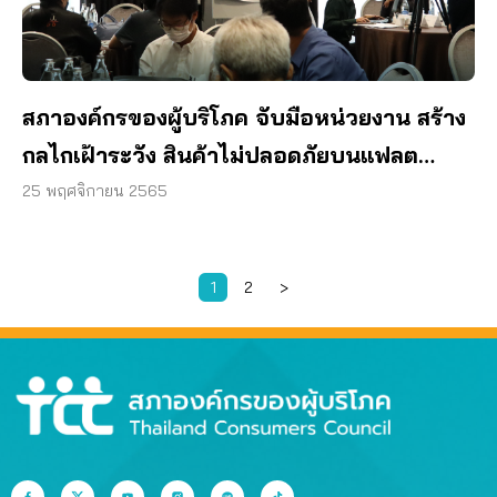
สภาองค์กรของผู้บริโภค จับมือหน่วยงาน สร้าง
กลไกเฝ้าระวัง สินค้าไม่ปลอดภัยบนแฟลต
ฟอร์มออนไลน์
25 พฤศจิกายน 2565
1
2
>