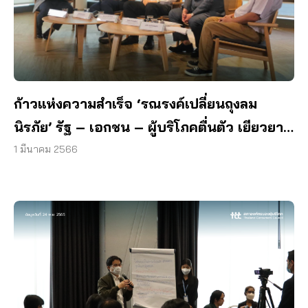
ก้าวแห่งความสำเร็จ ‘รณรงค์เปลี่ยนถุงลม
นิรภัย’ รัฐ – เอกชน – ผู้บริโภคตื่นตัว เยียวยา
แล้วกว่า 7 ล้านบาท
1 มีนาคม 2566