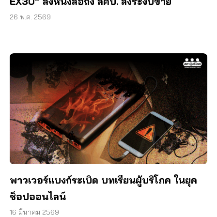
EX30” ส่งหนังสือถึง สคบ. สั่งระงับขาย
26 พ.ค. 2569
พาวเวอร์แบงก์ระเบิด บทเรียนผู้บริโภค ในยุค
ช็อปออนไลน์
16 มีนาคม 2569