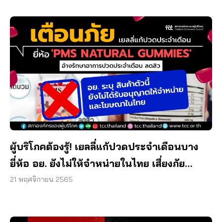
ผู้บริโภคต้องรู้! เยลลี่แก้ปวดประจำเดือนบาง
ยี่ห้อ อย. ยังไม่ให้จำหน่ายในไทย เสี่ยงภัย
สุขภาพ
21 พฤศจิกายน 2565