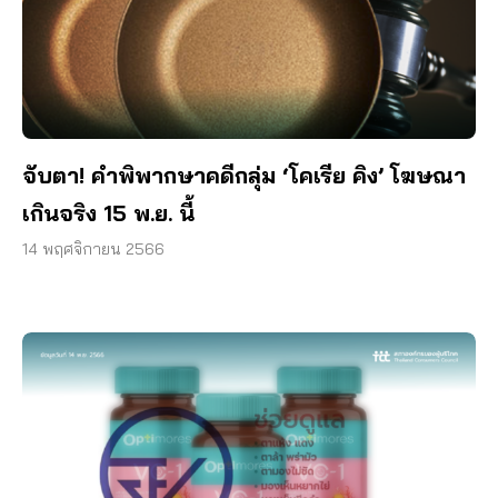
จับตา! คำพิพากษาคดีกลุ่ม ‘โคเรีย คิง’ โฆษณา
เกินจริง 15 พ.ย. นี้
14 พฤศจิกายน 2566