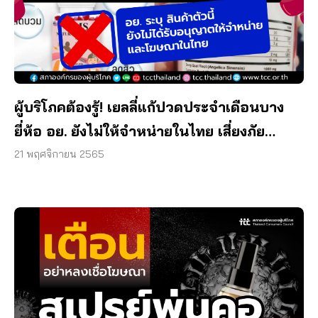
ผู้บริโภคต้องรู้! เยลลี่แก้ปวดประจำเดือนบาง
ยี่ห้อ อย. ยังไม่ให้จำหน่ายในไทย เสี่ยงภัย
สุขภาพ
21 พฤศจิกายน 2565