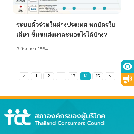
ระบบตั๋วร่วมในต่างประเทศ พกบัตรใบ
เดียว ขึ้นขนส่งมวลชนอะไรได้บ้าง?
9 กันยายน 2564
<
Page
1
Page
2
…
Page
13
Page
14
Page
15
>