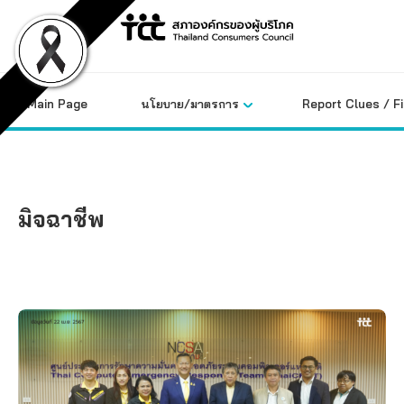
Skip
to
content
Main Page
นโยบาย/มาตรการ
Report Clues / F
มิจฉาชีพ