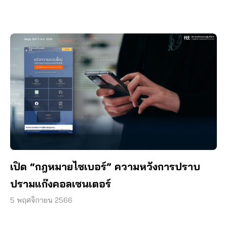
เปิด “กฎหมายไซเบอร์” ความหวังการปราบ
ปรามแก๊งคอลเซนเตอร์
5 พฤศจิกายน 2566