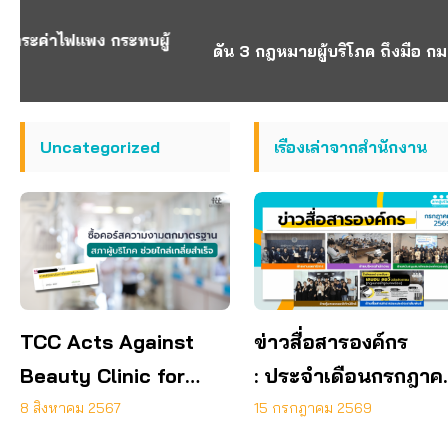
ดัน 3 กฎหมายผู้บริโภค ถึงมือ กมธ. สส. – สว.
Uncategorized
เรื่องเล่าจากสำนักงาน
TCC Acts Against
ข่าวสื่อสารองค์กร
Beauty Clinic for
: ประจำเดือนกรกฎาค
Service Discrepancy
2569
8 สิงหาคม 2567
15 กรกฎาคม 2569