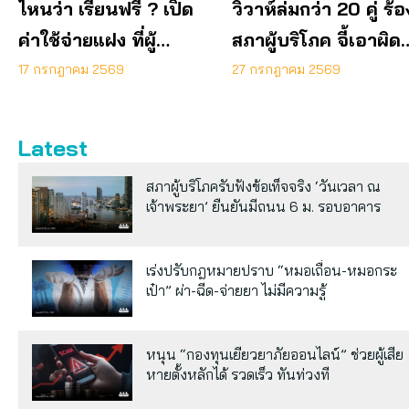
ไหนว่า เรียนฟรี ? เปิด
วิวาห์ล่มกว่า 20 คู่ ร้อ
ค่าใช้จ่ายแฝง ที่ผู้
สภาผู้บริโภค จี้เอาผิด
ปกครองต้องแบก
ออแกไนซ์เทแพ็กเกจ
17 กรกฎาคม 2569
27 กรกฎาคม 2569
แต่งงาน
Latest
สภาผู้บริโภครับฟังข้อเท็จจริง ‘วันเวลา ณ
เจ้าพระยา’ ยืนยันมีถนน 6 ม. รอบอาคาร
เร่งปรับกฎหมายปราบ “หมอเถื่อน-หมอกระ
เป๋า” ผ่า-ฉีด-จ่ายยา ไม่มีความรู้
หนุน “กองทุนเยียวยาภัยออนไลน์” ช่วยผู้เสีย
หายตั้งหลักได้ รวดเร็ว ทันท่วงที