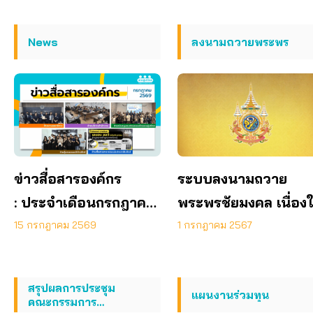
News
ลงนามถวายพระพร
ข่าวสื่อสารองค์กร
ระบบลงนามถวาย
: ประจำเดือนกรกฎาคม
พระพรชัยมงคล เนื่อง
2569
โอกาสพระราชพิธีมหา
15 กรกฎาคม 2569
1 กรกฎาคม 2567
มงคลเฉลิม
พระชนมพรรษา ๖ รอ
สรุปผลการประชุม
แผนงานร่วมทุน
คณะกรรมการ