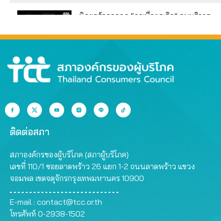
นิวยอร์กออกกฎ “กดเพื่อยกเลิก” คุมบริการ
ออนไลน์ ต่ออายุสมาชิกอัตโนมัติ
ข้อมูลทะเบียนรถหลุด นายกฯ ยังโดน จี้รัฐ
คุ้มครองข้อมูลส่วนบุคคล
คอนโดสูง กทม. ตรวจซ้ำยังผิด กระทบความ
ปลอดภัย
ติดต่อสภา
เร่งบอร์ด กสทช.จัดการ ปม นพ.สรณ ขาด
สภาองค์กรของผู้บริโภค (สภาผู้บริโภค)
คุณสมบัติ ตามมติกรรมการสรรหา
เลขที่ 110/1 ซอยลาดพร้าว 26 แยก 1-2 ถนนลาดพร้าว แขวง
จอมพล เขตจตุจักรกรุงเทพมหานคร 10900
ศาลยกฟ้องคดี รีวิวร้านเค้ก 1 ดาว ตอกย้ำ
E-mail :
contact@tcc.or.th
“สิทธิผู้บริโภค” แสดงความคิดเห็นโดยสุจริต
โทรศัพท์ 0-2938-1502