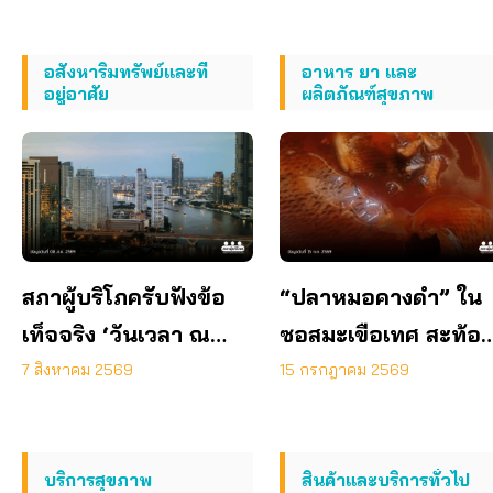
ทันท่วงที
อสังหาริมทรัพย์และที่
อาหาร ยา และ
อยู่อาศัย
ผลิตภัณฑ์สุขภาพ
สภาผู้บริโภครับฟังข้อ
“ปลาหมอคางดำ” ใน
เท็จจริง ‘วันเวลา ณ
ซอสมะเขือเทศ สะท้อ
เจ้าพระยา’ ยืนยันมีถนน
ช่องโหว่กฎหมายจี้ปฏิร
7 สิงหาคม 2569
15 กรกฎาคม 2569
6 ม. รอบอาคาร
พ.ร.บ.อาหาร ด่วน!
บริการสุขภาพ
สินค้าและบริการทั่วไป