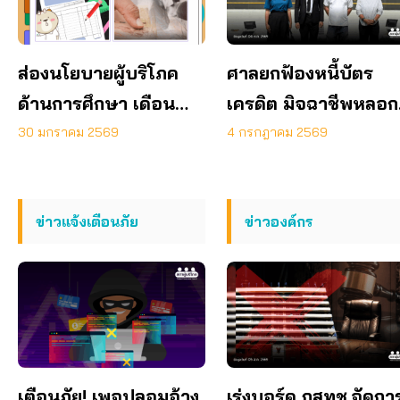
ส่องนโยบายผู้บริโภค
ศาลยกฟ้องหนี้บัตร
ด้านการศึกษา เดือน
เครดิต มิจฉาชีพหลอก
ม.ค. 69
กดลิงก์ หลังสภาผู้บริโ
30 มกราคม 2569
4 กรกฎาคม 2569
สงขลาช่วยสู้คดี
ข่าวแจ้งเตือนภัย
ข่าวองค์กร
เตือนภัย! เพจปลอมอ้าง
เร่งบอร์ด กสทช.จัดกา