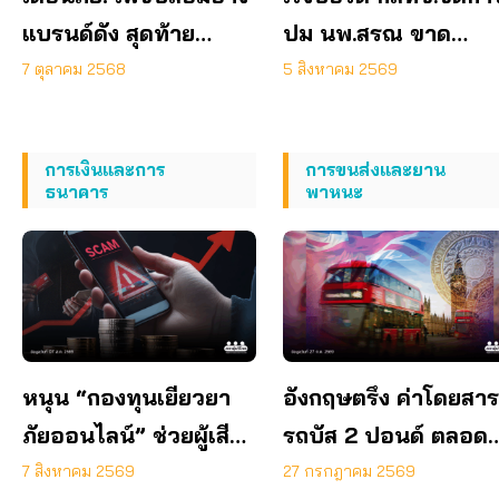
แบรนด์ดัง สุดท้าย
ปม นพ.สรณ ขาด
หลอกลงทุน
คุณสมบัติ ตามมติ
7 ตุลาคม 2568
5 สิงหาคม 2569
กรรมการสรรหา
การเงินและการ
การขนส่งและยาน
ธนาคาร
พาหนะ
หนุน “กองทุนเยียวยา
อังกฤษตรึง ค่าโดยสาร
ภัยออนไลน์” ช่วยผู้เสีย
รถบัส 2 ปอนด์ ตลอดป
หายตั้งหลักได้ รวดเร็ว
70 ลดค่าครองชีพ
7 สิงหาคม 2569
27 กรกฎาคม 2569