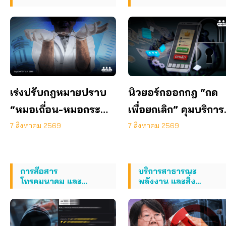
เร่งปรับกฎหมายปราบ
นิวยอร์กออกกฎ “กด
“หมอเถื่อน-หมอกระ
เพื่อยกเลิก” คุมบริการ
เป๋า” ผ่า-ฉีด-จ่ายยา
ออนไลน์ ต่ออายุสมาช
7 สิงหาคม 2569
7 สิงหาคม 2569
ไม่มีความรู้
อัตโนมัติ
การสื่อสาร
บริการสาธารณะ
โทรคมนาคม และ
พลังงาน และสิ่ง
เทคโนโลยีสารสนเทศ
แวดล้อม