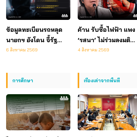
ข้อมูลทะเบียนรถหลุด
ค้าน รับซื้อไฟฟ้า แพง
นายกฯ ยังโดน จี้รัฐ
‘รสนา’ ไม่ร่วมลงมติ
คุ้มครองข้อมูลส่วน
ผลักผู้บริโภค “แบก”
6 สิงหาคม 2569
4 สิงหาคม 2569
บุคคล
การศึกษา
เรื่องเล่าจากพื้นที่